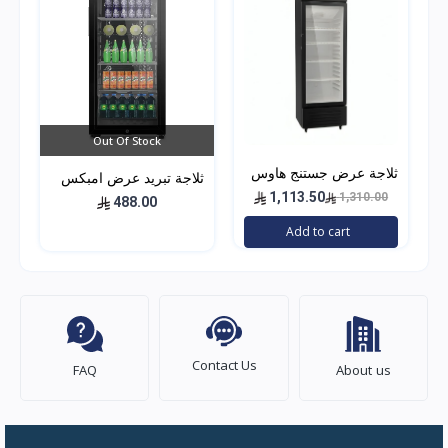
Out Of Stock
ثلاجة عرض جستنج هاوس
ثلاجة تبريد عرض امبكس
230 لتر
1,113.50
1,310.00
3 قدم – باب زجاج – اسود
488.00
IMBC100
Add to cart
Contact Us
FAQ
About us