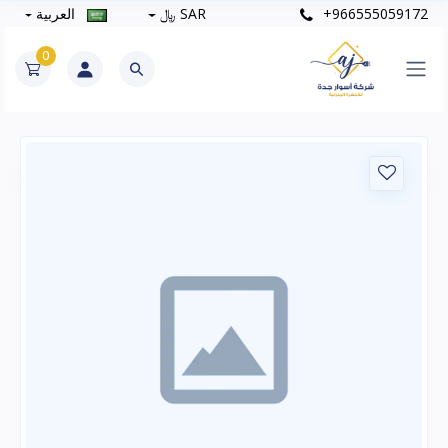
+966555059172
SAR ﷼
العربية
0