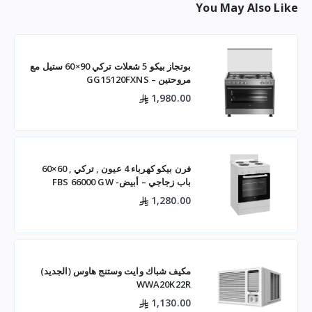
You May Also Like
بوتجاز بيكو 5 شعلات تركي 90×60 ستيل مع
مروحتين – GG15120FXNS
1,980.00
فرن بيكو كهرباء 4 عيون , تركي , 60×60
باب زجاجي – أبيض- FBS 66000 GW
1,280.00
مكيف شباك وايت وستنج هاوس (الجديد)
WWA20K22R
1,130.00