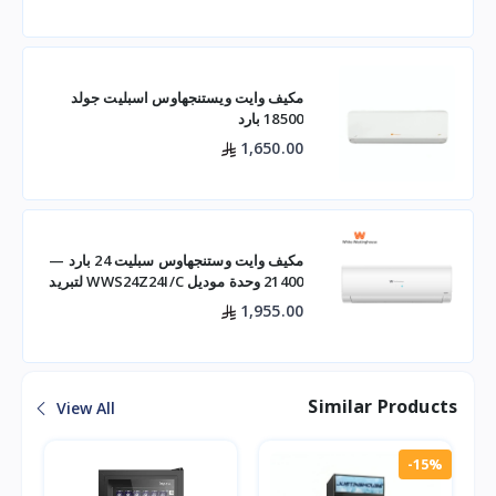
مكيف وايت ويستنجهاوس اسبليت جولد
18500 بارد
1,650.00
مكيف وايت وستنجهاوس سبليت 24 بارد —
21400 وحدة موديل WWS24Z24I/C لتبريد
فعال للم
1,955.00
Similar Products
View All
-15%