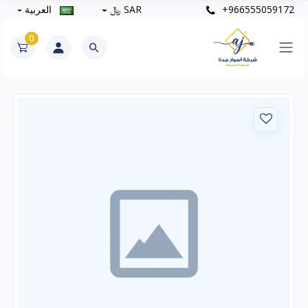
+966555059172
SAR ﷼
العربية
0