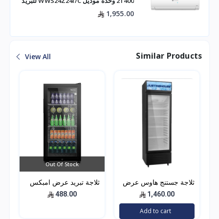
21400 وحدة موديل WWS24Z24I/C لتبريد
فعال للم
1,955.00
Similar Products
View All
Out Of Stock
ثلاجة جستنج هاوس عرض
ثلاجة تبريد عرض امبكس
زجاج 300 لتر
3 قدم – باب زجاج – اسود
488.00
1,460.00
IMBC100
Add to cart