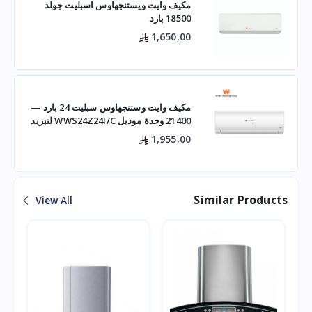
مكيف وايت ويستنجهاوس اسبليت جولد
18500 بارد
1,650.00
مكيف وايت وستنجهاوس سبليت 24 بارد —
21400 وحدة موديل WWS24Z24I/C لتبريد
فعال للم
1,955.00
Similar Products
View All