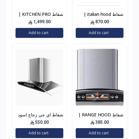
شفاط italian hood |
شفاط KITCHEN PRO |
إيطالين هوود إيطالي 60
كتشن برو حرف T
1,499.00
870.00
سم استيل 500 واط
Add to cart
Add to cart
شفاط RANGE HOOD |
شفاط اي جي زجاج اسود
رنج هوود قزاز اسود
90 سم
550.00
385.00
Add to cart
Add to cart