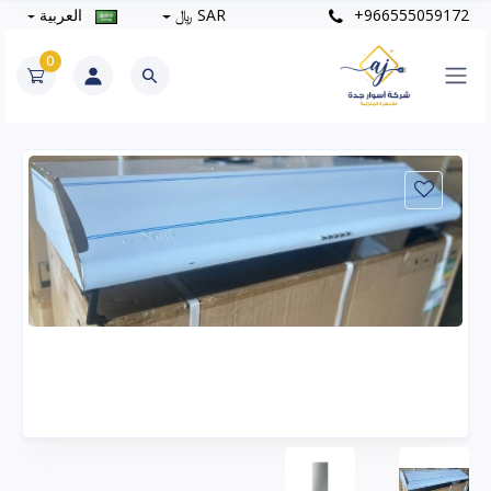
+966555059172
SAR ﷼
العربية
0