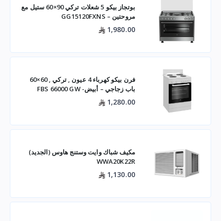
بوتجاز بيكو 5 شعلات تركي 90×60 ستيل مع
مروحتين – GG15120FXNS
1,980.00
فرن بيكو كهرباء 4 عيون , تركي , 60×60
باب زجاجي – أبيض- FBS 66000 GW
1,280.00
مكيف شباك وايت وستنج هاوس (الجديد)
WWA20K22R
1,130.00