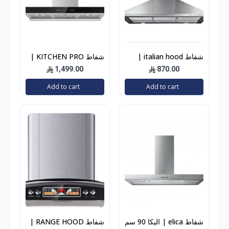
شفاط italian hood |
شفاط KITCHEN PRO |
إيطالين هوود إيطالي 60
كتشن برو حرف T
1,499.00
870.00
سم استيل 500 واط
Add to cart
Add to cart
شفاط elica | اليكا 90 سم
شفاط RANGE HOOD |