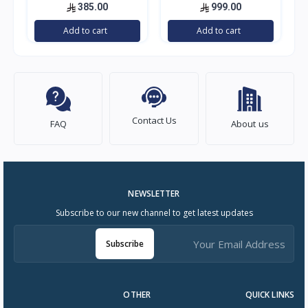
بولندي
رنج هوود قزاز اسود
385.00
999.00
Add to cart
Add to cart
Contact Us
FAQ
About us
NEWSLETTER
Subscribe to our new channel to get latest updates
Subscribe
OTHER
QUICK LINKS