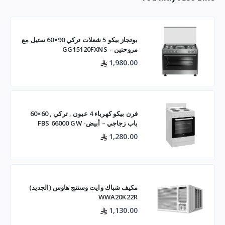
بوتجاز بيكو 5 شعلات تركي 90×60 ستيل مع
مروحتين – GG15120FXNS
1,980.00
فرن بيكو كهرباء 4 عيون , تركي , 60×60
باب زجاجي – أبيض- FBS 66000 GW
1,280.00
مكيف شباك وايت وستنج هاوس (الجديد)
WWA20K22R
1,130.00