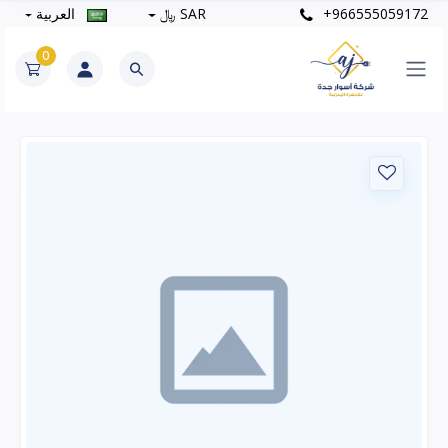
+966555059172
SAR ﷼
العربية
0