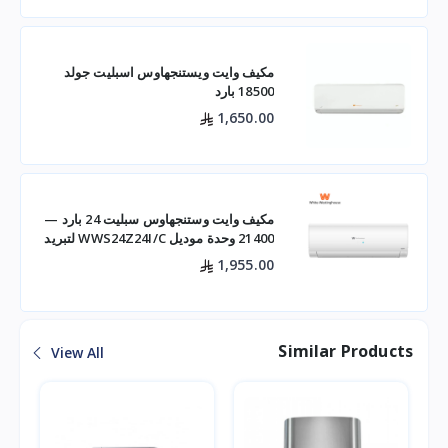
مكيف وايت ويستنجهاوس اسبليت جولد
18500 بارد
1,650.00
مكيف وايت وستنجهاوس سبليت 24 بارد —
21400 وحدة موديل WWS24Z24I/C لتبريد
فعال للم
1,955.00
Similar Products
View All