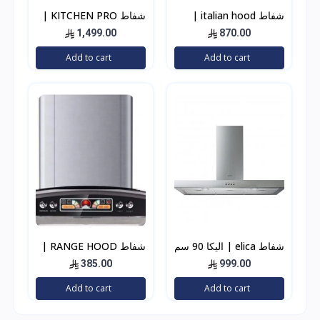
شفاط italian hood |
شفاط KITCHEN PRO |
إيطالين هوود إيطالي 60
كتشن برو حرف T
1,499.00
870.00
سم استيل 500 واط
Add to cart
Add to cart
شفاط elica | اليكا 90 سم
شفاط RANGE HOOD |
بولندي
رنج هوود قزاز اسود
385.00
999.00
Add to cart
Add to cart