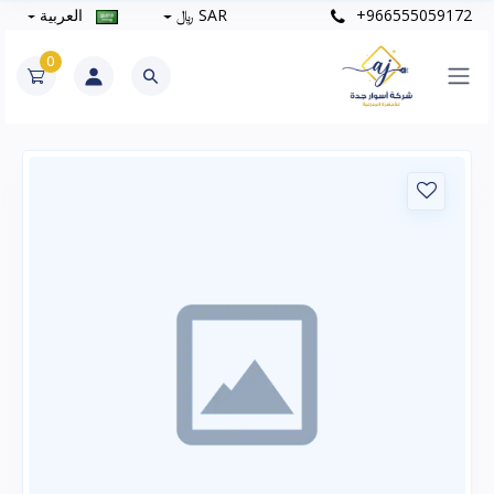
+966555059172
SAR ﷼
العربية
0