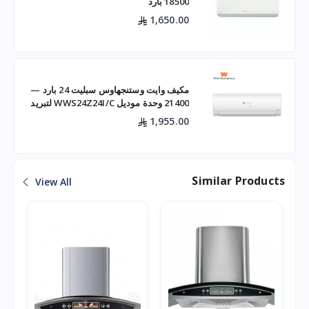
18500 بارد
1,650.00
مكيف وايت وستنجهاوس سبليت 24 بارد —
21400 وحدة موديل WWS24Z24I/C لتبريد
فعال للم
1,955.00
Similar Products
View All