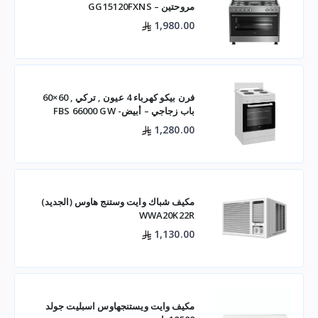
مروحتين – GG15120FXNS
1,980.00
فرن بيكو كهرباء 4 عيون , تركي , 60×60
باب زجاجي – أبيض- FBS 66000 GW
1,280.00
مكيف شباك وايت وستنج هاوس (الجديد)
WWA20K22R
1,130.00
مكيف وايت ويستنجهاوس اسبليت جولد