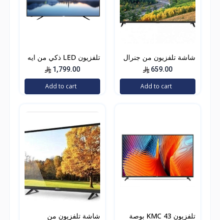
شاشة تلفزيون من جنرال
تلفزيون LED ذكي من ايه
دان اتش دي بتقنية ليد 40
تي سي، شاشة مقاس 65
1,799.00
659.00
انش اتش دي ام اي لون
بوصة بدقة 4 كيه UHD
Add to cart
Add to cart
اسود
LED، لون اسود، E-LD-
65UHD
تلفزيون KMC 43 بوصة
شاشة تلفزيون من