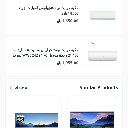
مكيف وايت ويستنجهاوس اسبليت جولد
18500 بارد
1,650.00
مكيف وايت وستنجهاوس سبليت 24 بارد —
21400 وحدة موديل WWS24Z24I/C لتبريد
فعال للم
1,955.00
Similar Products
View All