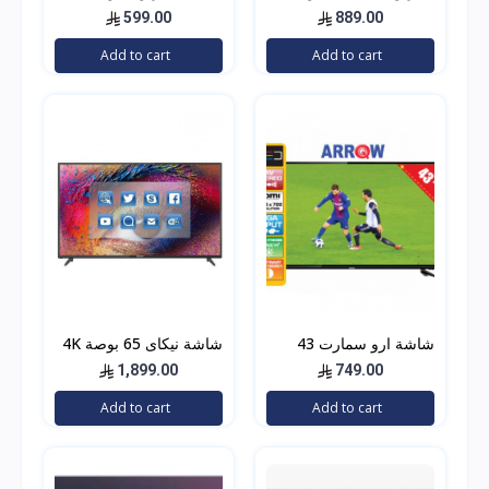
ذكي 4K عالي الوضوح
دانسات فل اتش دي بتقنية
599.00
889.00
موديل KMC43US21
ليد، 39 انش، اتش دي ام
Add to cart
Add to cart
اي
شاشة ارو سمارت 43
شاشة نيكاى 65 بوصة 4K
بوصة
الترا اتش دي،
1,899.00
749.00
UHD65SLED
Add to cart
Add to cart