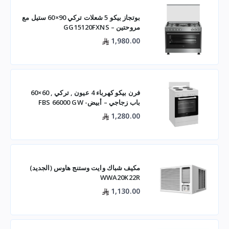
بوتجاز بيكو 5 شعلات تركي 90×60 ستيل مع
مروحتين – GG15120FXNS
1,980.00
فرن بيكو كهرباء 4 عيون , تركي , 60×60
باب زجاجي – أبيض- FBS 66000 GW
1,280.00
مكيف شباك وايت وستنج هاوس (الجديد)
WWA20K22R
1,130.00