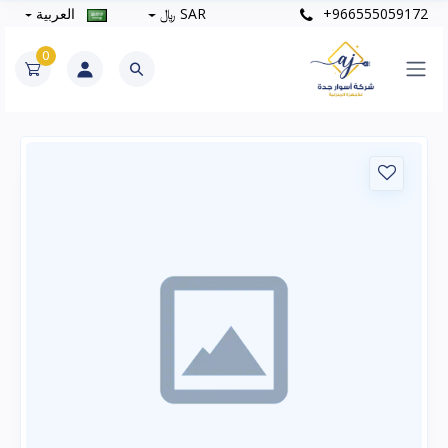
+966555059172
SAR ﷼
العربية
0