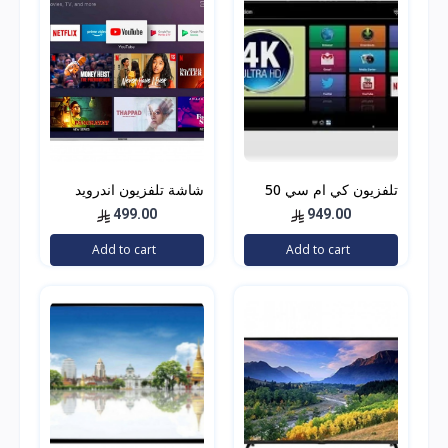
تلفزيون كي ام سي 50
شاشة تلفزيون اندرويد
انش فل اتش دي ليد -
سمارت Geepas Android
499.00
949.00
Smart TV 32
K18M50262
Add to cart
Add to cart