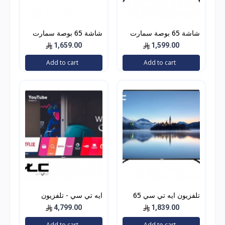
شاشة 65 بوصة سمارت
شاشة 65 بوصة سمارت
4k جنرال دان GDT6522U
4k جنرال دان GDT6522U
1,659.00
1,599.00
Add to cart
Add to cart
تلفزيون ايه تي سي 65
ايه تي سي - تلفزيون
بوصه ال اي دي, سمارت,
QLED ذكي سمارت،
4,799.00
1,839.00
4 كيه ألترا اتش دي ,
بشاشة مقاس 85 بوصة
Add to cart
Add to cart