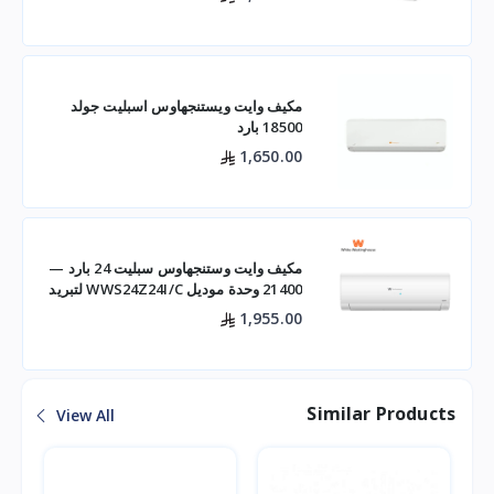
مكيف وايت ويستنجهاوس اسبليت جولد
18500 بارد
1,650.00
مكيف وايت وستنجهاوس سبليت 24 بارد —
21400 وحدة موديل WWS24Z24I/C لتبريد
فعال للم
1,955.00
Similar Products
View All