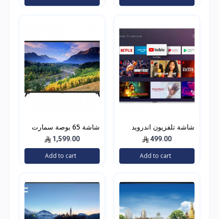
شاشة تلفزيون اندرويد
شاشة 65 بوصة سمارت
سمارت Geepas Android
4k جنرال دان GDT6522U
1,599.00
499.00
Smart TV 32
Add to cart
Add to cart