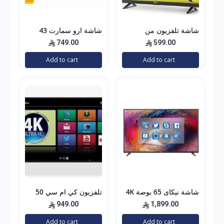
شاشة تلفزيون من
شاشة ارو سمارت 43
دانسات فل اتش دي بتقنية
بوصة
749.00
599.00
ليد، 39 انش، اتش دي ام
Add to cart
Add to cart
اي
شاشة نيكاى 65 بوصة 4K
تلفزيون كي ام سي 50
الترا اتش دي،
انش فل اتش دي ليد -
949.00
1,899.00
K18M50262
UHD65SLED
Add to cart
Add to cart