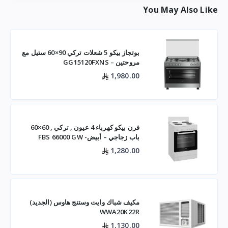
You May Also Like
بوتجاز بيكو 5 شعلات تركي 90×60 ستيل مع
مروحتين – GG15120FXNS
1,980.00
فرن بيكو كهرباء 4 عيون , تركي , 60×60
باب زجاجي – أبيض- FBS 66000 GW
1,280.00
مكيف شباك وايت وستنج هاوس (الجديد)
WWA20K22R
1,130.00