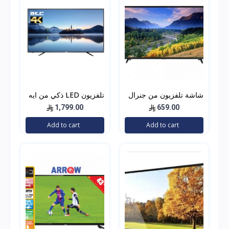
شاشة تلفزيون من جنرال
تلفزيون LED ذكي من ايه
دان اتش دي بتقنية ليد 40
تي سي، شاشة مقاس 65
1,799.00
659.00
انش اتش دي ام اي لون
بوصة بدقة 4 كيه UHD
Add to cart
Add to cart
اسود
LED، لون اسود، E-LD-
65UHD