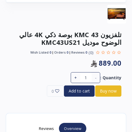
تلفزيون KMC 43 بوصة ذكي 4K عالي
الوضوح موديل KMC43US21
(0)
Wish Listed
0
Orders
0
Reviews
0
889.00
+
-
Quantity :
Add to cart
Buy now
0
Reviews
Overview