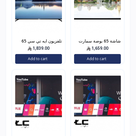
شاشة 65 بوصة سمارت
تلفزيون ايه تي سي 65
4k جنرال دان GDT6522U
بوصه ال اي دي, سمارت,
1,839.00
1,659.00
4 كيه ألترا اتش دي ,
Add to cart
Add to cart
اندرويد, اسود ,