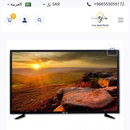
+966555059172
SAR ﷼
العربية
0