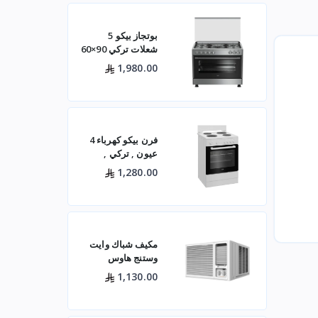
بوتجاز بيكو 5
شعلات تركي 90×60
ستيل مع مروحتين –
1,980.00
GG15120FXNS
فرن بيكو كهرباء 4
عيون , تركي ,
60×60 باب زجاجي
1,280.00
– أبيض- FBS 66000
GW
مكيف شباك وايت
وستنج هاوس
(الجديد)
1,130.00
WWA20K22R