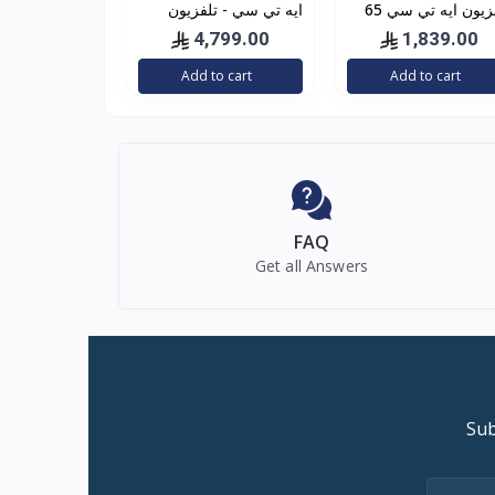
تلفزيون ايه تي سي 65
ايه تي سي - تلفزيون
ه ال اي دي, سمارت,
QLED ذكي سمارت،
4,799.00
1,839.00
كيه ألترا اتش دي ,
بشاشة مقاس 85 بوصة
Add to cart
Add to cart
رويد, اسود ,
بدقة 4K نظام webOS
FAQ
Get all Answers
Sub