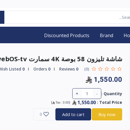
Discounted Products
Brand
H
شاشة تليزون 58 بوصة 4K سمارت webOS-tv
Wish Listed
0
Orders
0
Reviews
0
(0)
1,550.00
+
-
Quantity :
1,550.00
)
(
:
Total Price
Tax :
0.00
0
Add to cart
Buy now