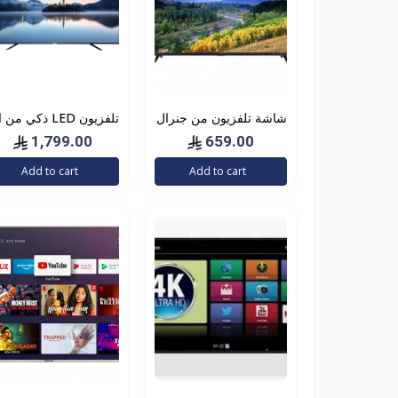
شاشة تلفزيون من جنرال
تلفزيون LED ذكي من
دان اتش دي بتقنية ليد 40
تي
1,799.00
659.00
انش اتش دي ام اي لون
بوصة بدقة 4 كيه UHD
Add to cart
Add to cart
اسود
LED، لون اسود، E-LD
65UHD