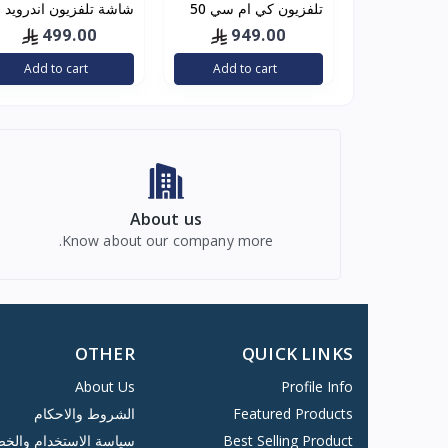
تلفزيون كي ام سي 50
شاشة تلفزيون اندرويد
انش فل اتش دي ليد -
سمارت Geepas
499.00
949.00
Android Smart TV 32
K18M50262
Add to cart
Add to cart
About us
Know about our company more.
OTHER
QUICK LINKS
About Us
Profile Info
Featured Products
الشروط والاحكام
Best Selling Product
سياسة الاستخدام والخ