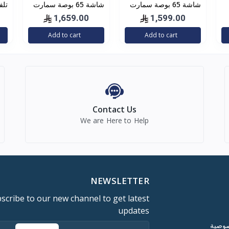
شاشة 65 بوصة سمارت
شاشة 65 بوصة سمارت
4k جنرال دان
4k جنرال دان
بوص
1,659.00
1,599.00
GDT6522U
GDT6522U
4 
Add to cart
Add to cart
اند
Contact Us
We are Here to Help
NEWSLETTER
scribe to our new channel to get latest
updates
صوصية