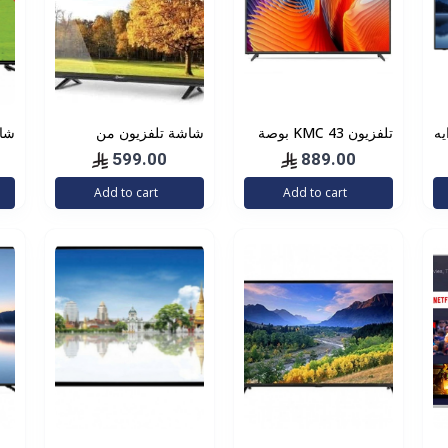
 ايه
تلفزيون KMC 43 بوصة
شاشة تلفزيون من
 سي، شاشة مقاس 65
ذكي 4K عالي الوضوح
دانسات فل اتش دي
بو
599.00
889.00
موديل KMC43US21
بتقنية ليد، 39 انش، اتش
Add to cart
Add to cart
-
دي ام اي