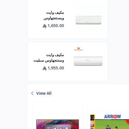
مكيف وايت
ويستنجهاوس
اسبليت جولد 18500
1,650.00
بارد
مكيف وايت
وستنجهاوس سبليت
24 بارد — 21400
1,955.00
وحدة موديل
WWS24Z24I/C
لتبريد فعال للم
View All