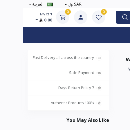
SAR ﷼
العربية
0
0
My cart
0.00
Fast Delivery all across the country
Safe Payment
7 Days Return Policy
100% Authentic Products
You May Also Like