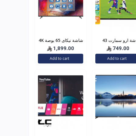
شاشة ارو سمارت 43
شاشة نيكاى 65 بوصة 4K
صة
الترا اتش دي،
1,899.00
749.00
UHD65SLED
Add to cart
Add to cart