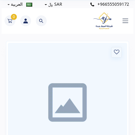
+966555059172
SAR ﷼
العربية
0