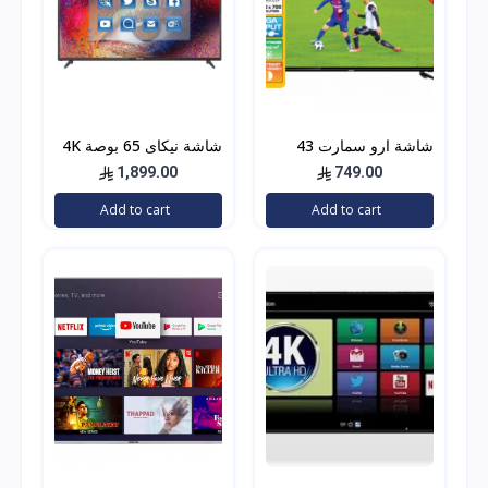
شاشة ارو سمارت 43
شاشة نيكاى 65 بوصة 4K
بوصة
الترا اتش دي،
1,899.00
749.00
UHD65SLED
Add to cart
Add to cart