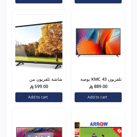
اسود
LED، لون اسود، E-LD-
65UHD
تلفزيون KMC 43 بوصة
شاشة تلفزيون من
ذكي 4K عالي الوضوح
دانسات فل اتش دي بتقنية
599.00
889.00
موديل KMC43US21
ليد، 39 انش، اتش دي ام
Add to cart
Add to cart
اي