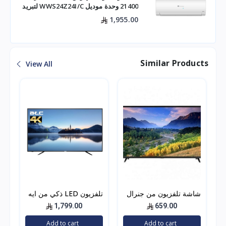
21400 وحدة موديل WWS24Z24I/C لتبريد
فعال للم
1,955.00
Similar Products
View All
شاشة تلفزيون من جنرال
تلفزيون LED ذكي من ايه
دان اتش دي بتقنية ليد 40
تي سي، شاشة مقاس 65
1,799.00
659.00
انش اتش دي ام اي لون
بوصة بدقة 4 كيه UHD
Add to cart
Add to cart