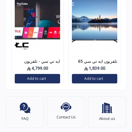
تلفزيون ايه تي سي 65
ايه تي سي - تلفزيون
بوصه ال اي دي, سمارت,
QLED ذكي سمارت،
4,799.00
1,839.00
4 كيه ألترا اتش دي ,
بشاشة مقاس 85 بوصة
Add to cart
Add to cart
اندرويد, اسود ,
بدقة 4K نظام webOS
Contact Us
FAQ
About us