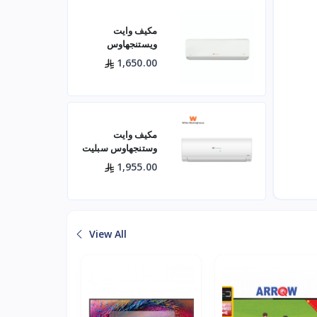
مكيف وايت
ويستنجهاوس
اسبليت جولد 18500
1,650.00
بارد
مكيف وايت
وستنجهاوس سبليت
24 بارد — 21400
1,955.00
وحدة موديل
WWS24Z24I/C
لتبريد فعال للم
View All