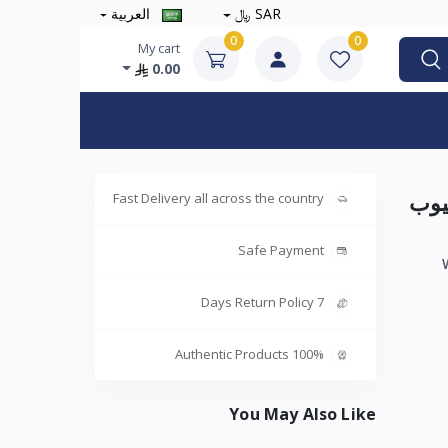
SAR ﷼
العربية
0
0
My cart
0.00
وتيوب
Fast Delivery all across the country
Safe Payment
7 Days Return Policy
100% Authentic Products
You May Also Like