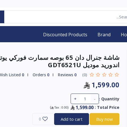
Discounted Products
Brand
H
شاشة جنرال دان 65 بوصه سمارت فوركي ي
اندوريد موديل GDT6521U
Wish Listed
0
Orders
0
Reviews
0
(0)
1,599.00
+
-
Quantity :
1,599.00
)
(
:
Total Price
Tax :
0.00
0
Add to cart
Buy now