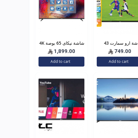
شاشة ارو سمارت 43
شاشة نيكاى 65 بوصة 4K
صة
الترا اتش دي،
1,899.00
749.00
UHD65SLED
Add to cart
Add to cart