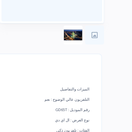
الميزات والتفاصيل
التلفزيون عالي الوضوح : نعم
رقم الموديل : GD65T
نوع العرض : ال اي دي
الفئات : تلفزيون ذكي