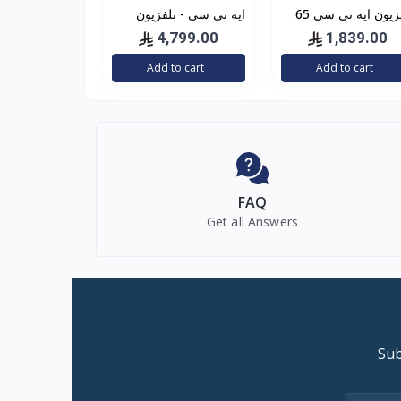
تلفزيون ايه تي سي 65
ايه تي سي - تلفزيون
ه ال اي دي, سمارت,
QLED ذكي سمارت،
4,799.00
1,839.00
كيه ألترا اتش دي ,
بشاشة مقاس 85 بوصة
Add to cart
Add to cart
رويد, اسود ,
بدقة 4K نظام webOS
FAQ
Get all Answers
Sub