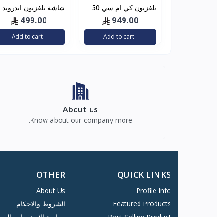
تلفزيون كي ام سي 50
شاشة تلفزيون اندرويد
انش فل اتش دي ليد -
سمارت Geepas
499.00
949.00
Android Smart TV 32
K18M50262
Add to cart
Add to cart
About us
Know about our company more.
OTHER
QUICK LINKS
About Us
Profile Info
Featured Products
الشروط والاحكام
Best Selling Product
سياسة الاستخدام والخ