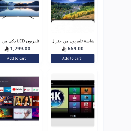
شاشة تلفزيون من جنرال
تلفزيون LED ذكي من
دان اتش دي بتقنية ليد 40
تي
1,799.00
659.00
انش اتش دي ام اي لون
بوصة بدقة 4 كيه UHD
Add to cart
Add to cart
اسود
LED، لون اسود، E-LD
65UHD