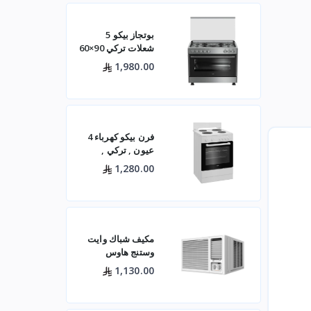
بوتجاز بيكو 5
شعلات تركي 90×60
ستيل مع مروحتين –
1,980.00
GG15120FXNS
فرن بيكو كهرباء 4
عيون , تركي ,
60×60 باب زجاجي
1,280.00
– أبيض- FBS 66000
GW
مكيف شباك وايت
وستنج هاوس
(الجديد)
1,130.00
WWA20K22R