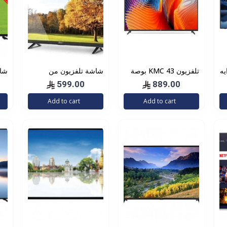
 ايه
تلفزيون KMC 43 بوصة
شاشة تلفزيون من
 سي، شاشة مقاس 65
ذكي 4K عالي الوضوح
دانسات فل اتش دي
بو
599.00
889.00
موديل KMC43US21
بتقنية ليد، 39 انش، اتش
Add to cart
Add to cart
-
دي ام اي