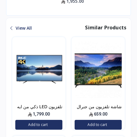
1,955.00
Similar Products
View All
شاشة تلفزيون من جنرال
تلفزيون LED ذكي من ايه
دان اتش دي بتقنية ليد 40
تي سي، شاشة مقاس 65
1,799.00
659.00
انش اتش دي ام اي لون
بوصة بدقة 4 كيه UHD
Add to cart
Add to cart
اسود
LED، لون اسود، E-LD-
65UHD