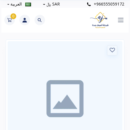
+966555059172
SAR ﷼
العربية
0