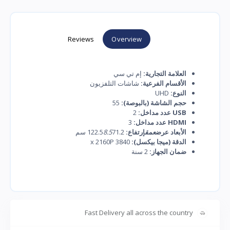
Reviews
Overview
العلامة التجارية:
إم تي سي
الأقسام الفرعية:
شاشات التلفزيون
النوع:
UHD
حجم الشاشة (بالبوصة):
55
USB عدد مداخل:
2
HDMI عدد مداخل:
3
الأبعاد عرض
عمق
إرتفاع:
122.5
71.2 سم
8.5
الدقة (ميجا بيكسل):
3840 x 2160P
ضمان الجهاز:
2 سنة
Fast Delivery all across the country