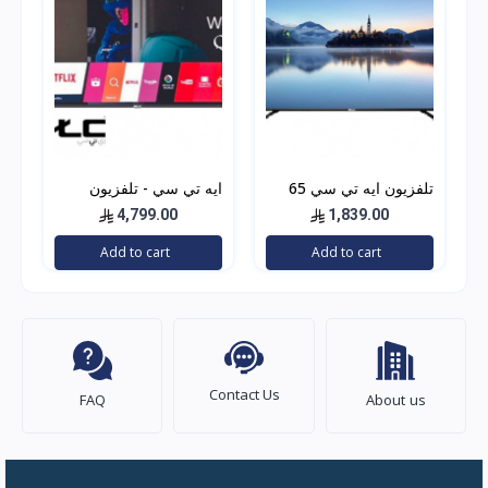
تلفزيون ايه تي سي 65
ايه تي سي - تلفزيون
بوصه ال اي دي, سمارت,
QLED ذكي سمارت،
4,799.00
1,839.00
4 كيه ألترا اتش دي ,
بشاشة مقاس 85 بوصة
Add to cart
Add to cart
اندرويد, اسود ,
بدقة 4K نظام webOS
Contact Us
FAQ
About us