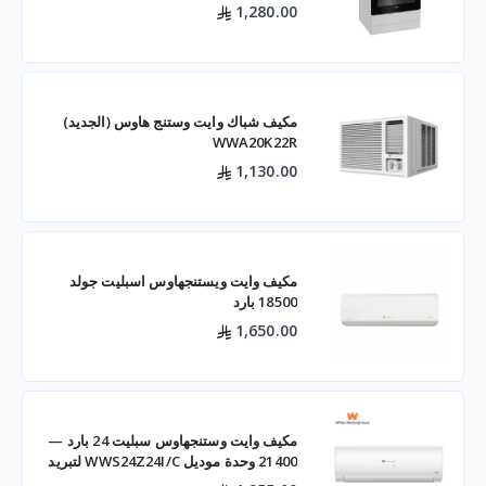
1,280.00
مكيف شباك وايت وستنج هاوس (الجديد)
WWA20K22R
1,130.00
مكيف وايت ويستنجهاوس اسبليت جولد
18500 بارد
1,650.00
مكيف وايت وستنجهاوس سبليت 24 بارد —
21400 وحدة موديل WWS24Z24I/C لتبريد
فعال للم