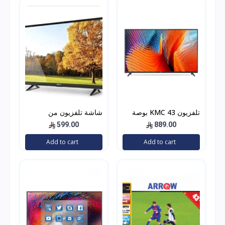
تلفزيون KMC 43 بوصة
شاشة تلفزيون من
ذكي 4K عالي الوضوح
دانسات فل اتش دي بتقنية
599.00
889.00
موديل KMC43US21
ليد، 39 انش، اتش دي ام
Add to cart
Add to cart
اي