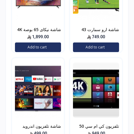
شاشة ارو سمارت 43
شاشة نيكاى 65 بوصة 4K
بوصة
الترا اتش دي،
1,899.00
749.00
UHD65SLED
Add to cart
Add to cart
تلفزيون كي ام سي 50
شاشة تلفزيون اندرويد
انش فل اتش دي ليد -
سمارت Geepas Android
499.00
949.00