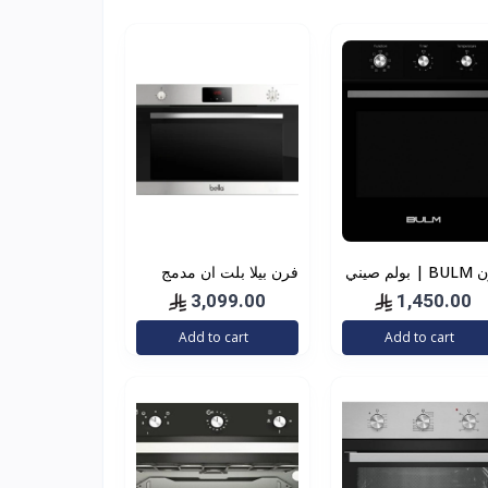
فرن BULM | بولم صيني
فرن بيلا بلت ان مدمج
90سم 9 وظائف كهرباء
3,099.00
1,450.00
ايطالي
Add to cart
Add to cart