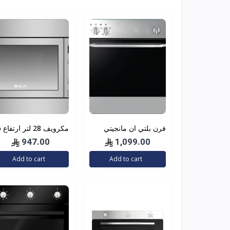
فرن بلتي ان مانجيتي
مكر
60سم كهرباء 4 وظائف
سم بولم | BULM بلت
947.00
1,099.00
استيل
أن استيل بشاشة
Add to cart
Add to cart
معلومات