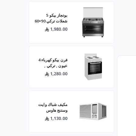
بوتجاز بيكو 5
شعلات تركي 90×60
ستيل مع مروحتين –
1,980.00
GG15120FXNS
فرن بيكو كهرباء 4
عيون , تركي ,
60×60 باب زجاجي
1,280.00
– أبيض- FBS 66000
GW
مكيف شباك وايت
وستنج هاوس
(الجديد)
1,130.00
WWA20K22R