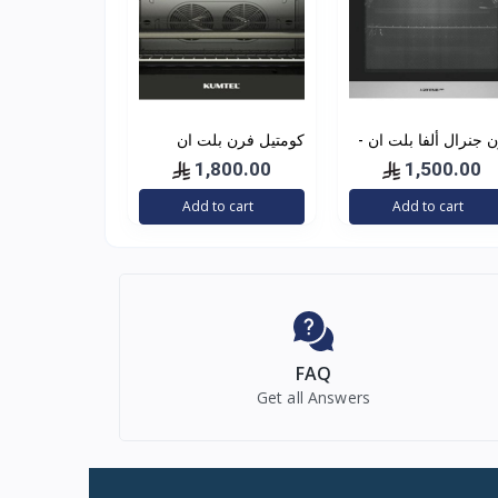
 جنرال ألفا بلت ان -
كومتيل فرن بلت ان
60 سم - ستيل - موديل
كهرباء 60×90 سم, 105
1,800.00
1,500.00
A65ES
لتر, 8+1 برامج, قدرة
Add to cart
Add to cart
3250 واط, تركي, اسود
FAQ
Get all Answers