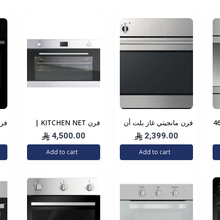
ويف 28 لتر ارتفاع 46
فرن مانجيتي غاز بلت أن
فرن KITCHEN NET |
إيطالي 90 * 60 استيل
كتشن نت إيطالي كهربائي
8 وظائف اسود بلت أن
4,500.00
2,399.00
بلت ان 90*60
Add to cart
Add to cart