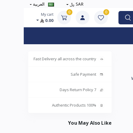
SAR ﷼
العربية
0
0
My cart
0.00
Fast Delivery all across the country
Safe Payment
7 Days Return Policy
100% Authentic Products
You May Also Like