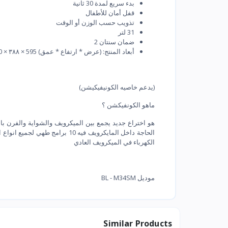
بدء سريع لمدة 30 ثانية
قفل أمان للأطفال
تذويب حسب الوزن أو الوقت
31 لتر
ضمان سنتان 2
أبعاد المنتج: (عرض * ارتفاع * عمق) 595 × ۳۸۸ × 400 ملم
(يدعم خاصيه الكونيفيكيشن)
ماهو الكونفيكشن ؟
هو اختراع جديد يجمع بين الميكرويف والشواية والفرن ب
الكهرباء في الميكرويف العادي
موديل BL - M34SM
Similar Products