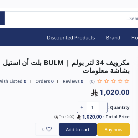
Discounted Products
Brand
H
مكرويف 34 لتر بولم | BULM بلت أن استيل
بشاشة معلومات
Wish Listed
0
Orders
0
Reviews
0
(0)
1,020.00
+
-
Quantity :
1,020.00
)
(
:
Total Price
Tax :
0.00
0
Add to cart
Buy now