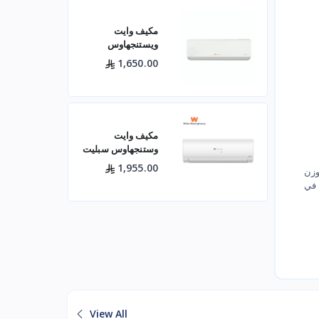
مكيف وايت
ويستنجهاوس
اسبليت جولد 18500
1,650.00
بارد
مكيف وايت
وستنجهاوس سبليت
24 بارد — 21400
1,955.00
وزن
وحدة موديل
امج طهي لجميع انواع الأكل مثل الأسماك واللحوم والمخبوزات ومع تكنولوجيا توفير الطاقة الى اكثر من 30٪ في
WWS24Z24I/C
لتبريد فعال للم
View All