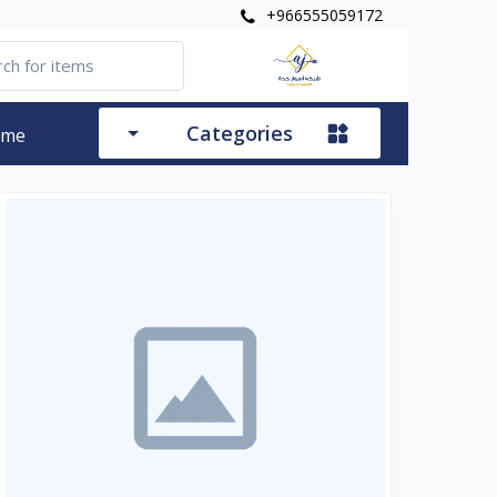
+966555059172
Categories
ome