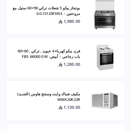
بوتجاز بيكو 5 شعلات تركي 90×60 ستيل مع
مروحتين – GG15120FXNS
1,980.00
فرن بيكو كهرباء 4 عيون , تركي , 60×60
باب زجاجي – أبيض- FBS 66000 GW
1,280.00
مكيف شباك وايت وستنج هاوس (الجديد)
WWA20K22R
1,130.00