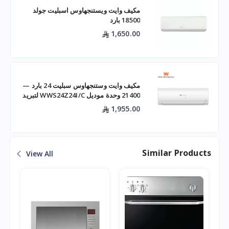
مكيف وايت ويستنجهاوس اسبليت جولد
18500 بارد
1,650.00
مكيف وايت وستنجهاوس سبليت 24 بارد —
21400 وحدة موديل WWS24Z24I/C لتبريد
فعال للم
1,955.00
Similar Products
View All