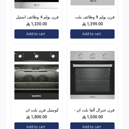
فرن بولم 9 وظائف بلت
فرن بولم 4 وظائف استيل
ان شريط مطلي BL111-
- إيطالي
1,230.00
1,399.00
624
Add to cart
Add to cart
فرن جنرال ألفا بلت ان -
كومتيل فرن بلت ان
60 سم - ستيل - موديل
كهرباء 60×90 سم, 105
1,800.00
1,500.00
A65ESRM
لتر, 8+1 برامج, قدرة
Add to cart
Add to cart