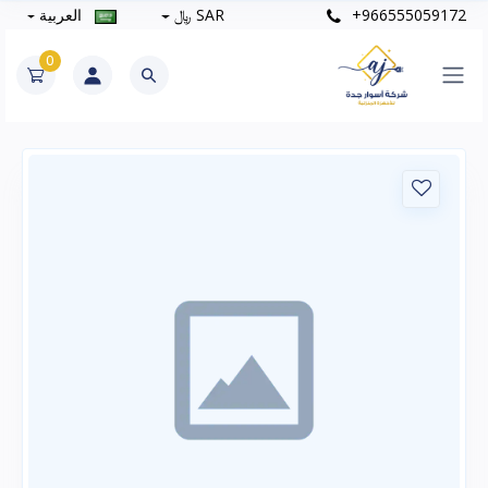
+966555059172
SAR ﷼
العربية
0