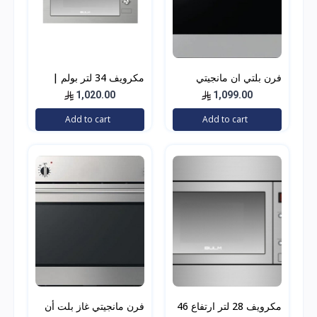
فرن بلتي ان مانجيتي
مكرويف 34 لتر بولم |
60سم كهرباء 4 وظائف
BULM بلت أن استيل
1,020.00
1,099.00
استيل
بشاشة معلومات
Add to cart
Add to cart
مكرويف 28 لتر ارتفاع 46
فرن مانجيتي غاز بلت أن