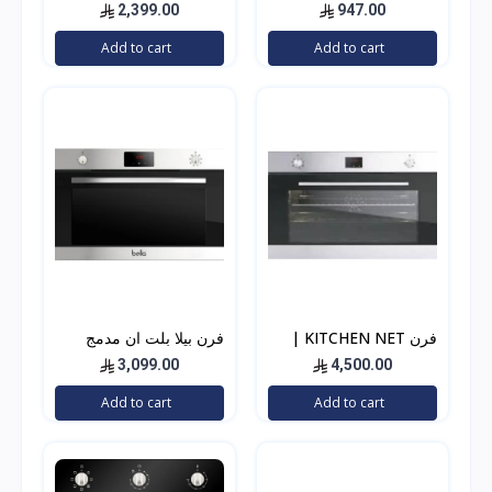
سم بولم | BULM بلت أن
إيطالي 90 * 60 استيل
2,399.00
947.00
استيل بشاشة معلومات
Add to cart
Add to cart
فرن KITCHEN NET |
فرن بيلا بلت ان مدمج
كتشن نت إيطالي كهربائي
90سم 9 وظائف كهرباء
3,099.00
4,500.00
بلت ان 90*60
ايطالي
Add to cart
Add to cart