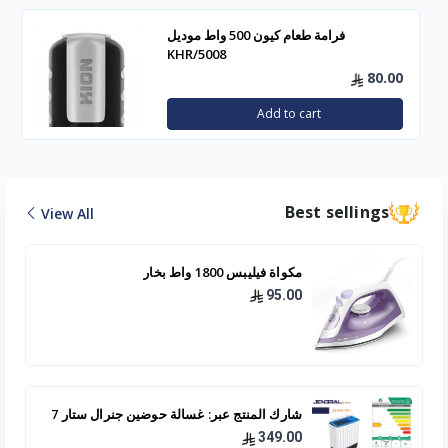
فرامة طعام كيون 500 واط موديل
KHR/5008
80.00
Add to cart
Best sellings
View All
مكواة فيليبس 1800 واط بخار
95.00
شارك المنتج عبر: غسالة حوضين جنرال ستار 7
كيلو - JNWM-701
349.00