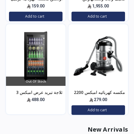
سبليت 24 بارد — 21400
2200 واط - 21 ليتر - أسود -
159.00
1,955.00
وحدة موديل WWS24Z24I/C
5304
Add to cart
Add to cart
لتبريد فعال للم
Out Of Stock
مكنسه كهربائيه امبكس 2200
ثلاجة تبريد عرض امبكس 3
وات 21 لتر – أسود*فضي
قدم – باب زجاج – اسود
488.00
279.00
IMBC100
VC4708
Add to cart
New Arrivals