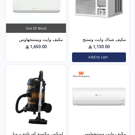
Out Of Stock
مكيف شباك وايت وستنج
مكيف وايت ويستنجهاوس
هاوس (الجديد) WWA20K22R
اسبليت جولد 18500 بارد
1,650.00
1,130.00
Add to cart
مكيف وايت وستنجهاوس
اونكس مكنسة كهربائية برميل