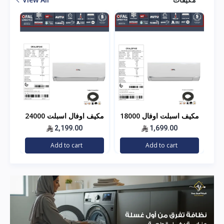
18000
مكيف اسبلت اوفال 18000
مكيف اوفال اسبلت 24000
وحده - بارد - مصنع هاير
وحده - بارد مصنع هاير
الف
2,199.00
1,699.00
هاي
Add to cart
Add to cart