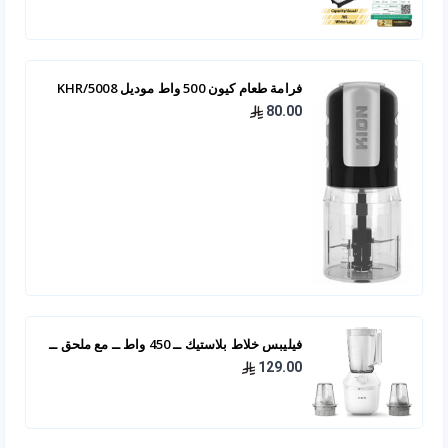
فرامة طعام كيون 500 واط موديل KHR/5008
80.00
فيليبس خلاط بلاستيك ــ 450 واط ــ مع ملحق ــ
HR2041/10
129.00