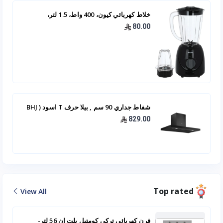
خلاط كهربائي كيون، 400 واط، 1.5 لتر،
BBB4015PP00 - اسود
80.00
شفاط جداري 90 سم , بيلا حرف T اسود ( BHJ
22 90 -BL )
829.00
Top rated
View All
فرن كهربائي تركي كومتيل بلت ان 56 لتر-