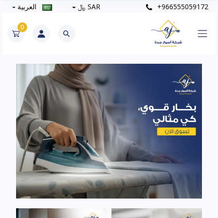
+966555059172
SAR ﷼
العربية
0