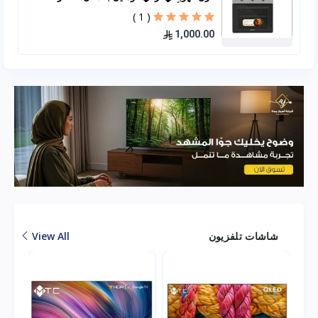
60*60 – أسود B66-SF2
( 1 )
1,000.00
شاشات تلفزيون
View All