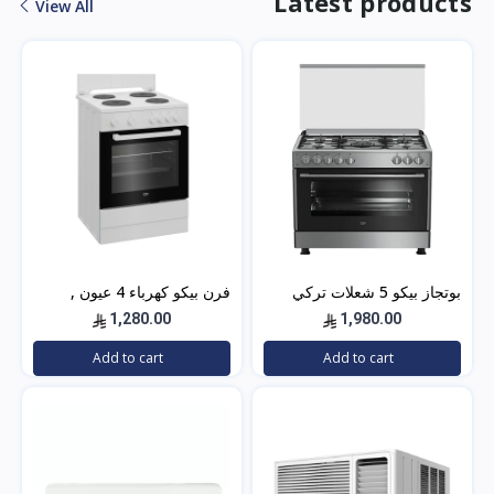
Latest products
View All
بوتجاز بيكو 5 شعلات تركي
فرن بيكو كهرباء 4 عيون ,
90×60 ستيل مع مروحتين –
تركي , 60×60 باب زجاجي –
1,280.00
1,980.00
GG15120FXNS
أبيض- FBS 66000 GW
Add to cart
Add to cart