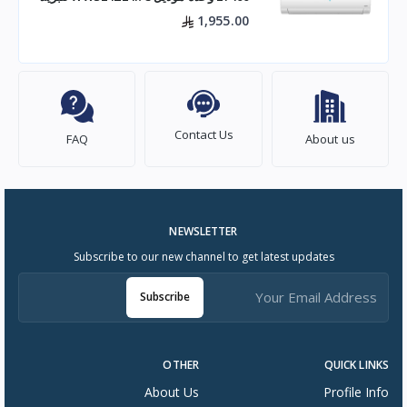
فعال للم
1,955.00
Contact Us
FAQ
About us
NEWSLETTER
Subscribe to our new channel to get latest updates
Subscribe
OTHER
QUICK LINKS
About Us
Profile Info