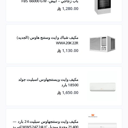
باب زجاجي – أبيض- FBS 66000 GW
1,280.00
مكيف شباك وايت وستنج هاوس (الجديد)
WWA20K22R
1,130.00
مكيف وايت ويستنجهاوس اسبليت جولد
18500 بارد
1,650.00
مكيف وايت وستنجهاوس سبليت 24 بارد —
21400 وحدة موديل WWS24Z24I/C لتبريد