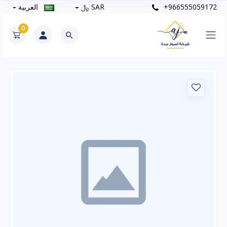
+966555059172
SAR ﷼
العربية
0