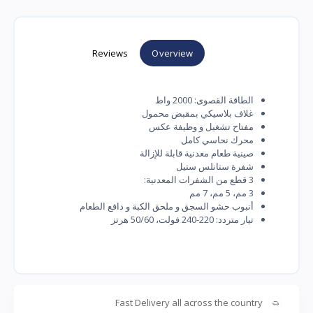
Reviews
Overview
الطاقة القصوى: 2000 واط
غلاف بلاسيكي بمقبض محمول
مفتاح تشغيل و وظيفة عكس
محرك نحاسي كامل
صينية طعام معدنية قابلة للإزالة
شفرة ستانلس ستيل
3 قطع من الشفرات المعدنية:
3 مم، 5 مم، 7 مم
أنبوب حشو السجق و ملحق الكبة و دافع الطعام
تيار متردد: 220-240 فولت، 50/60 هرتز
Fast Delivery all across the country