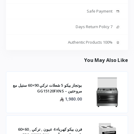
Safe Payment
7 Days Return Policy
100% Authentic Products
You May Also Like
بوتجاز بيكو 5 شعلات تركي 90×60 ستيل مع
مروحتين – GG15120FXNS
1,980.00
فرن بيكو كهرباء 4 عيون , تركي , 60×60