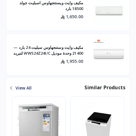
مكيف وايت ويستنجهاوس اسبليت جولد
18500 بارد
1,650.00
مكيف وايت وستنجهاوس سبليت 24 بارد —
21400 وحدة موديل WWS24Z24I/C لتبريد
فعال للم
1,955.00
Similar Products
View All