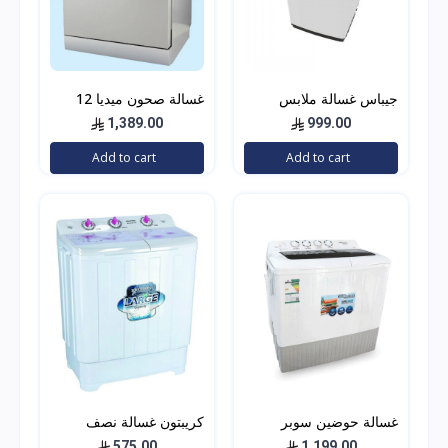
جيباس غسالة ملابس
غسالة صحون ميديا 12
بفتحة علوية اوتوماتيك 7
مكان تخزين 6 برامج ستيل
1,389.00
999.00
كغم GFWM7909WCS
Add to cart
Add to cart
غسالة حوضين سوبر
كريبتون غسالة نصف
جنرال/18كجم/ابيض -
أوتوماتيكية من البلاستيك
575.00
1,199.00