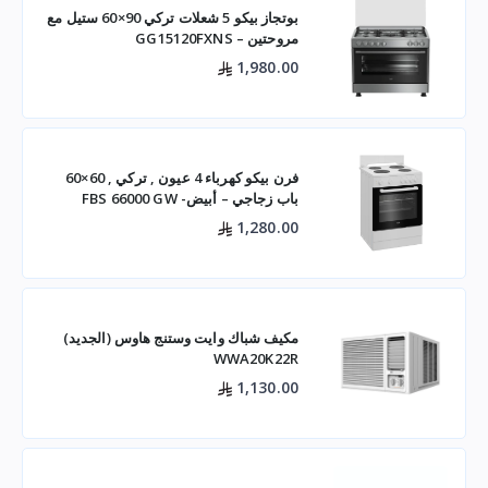
بوتجاز بيكو 5 شعلات تركي 90×60 ستيل مع
مروحتين – GG15120FXNS
1,980.00
فرن بيكو كهرباء 4 عيون , تركي , 60×60
باب زجاجي – أبيض- FBS 66000 GW
1,280.00
مكيف شباك وايت وستنج هاوس (الجديد)
WWA20K22R
1,130.00