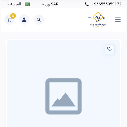
+966555059172
SAR ﷼
العربية
0