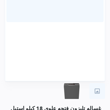
غساله تليزون فتحه علوي 18 كيلو استيل