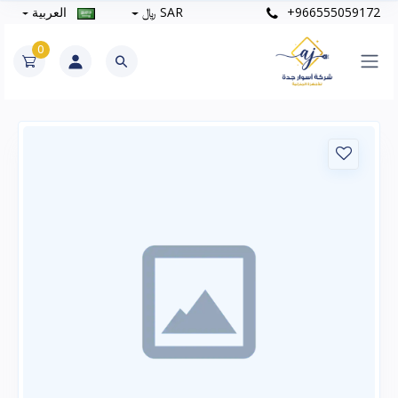
+966555059172
SAR ﷼
العربية
0