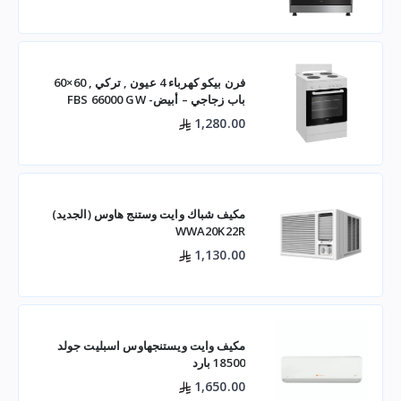
فرن بيكو كهرباء 4 عيون , تركي , 60×60
باب زجاجي – أبيض- FBS 66000 GW
1,280.00
مكيف شباك وايت وستنج هاوس (الجديد)
WWA20K22R
1,130.00
مكيف وايت ويستنجهاوس اسبليت جولد
18500 بارد
1,650.00