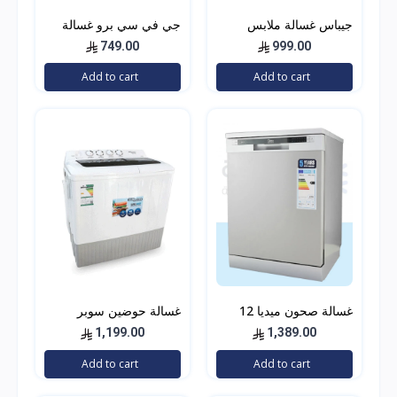
جيباس غسالة ملابس
جي في سي برو غسالة
بفتحة علوية اوتوماتيك 7
حوضين، 9 كيلو -
749.00
999.00
كغم GFWM7909WCS
GVCWM-100
Add to cart
Add to cart
غسالة صحون ميديا 12
غسالة حوضين سوبر
مكان تخزين 6 برامج ستيل
جنرال/18كجم/ابيض -
1,199.00
1,389.00
(KSGW1888N)
Add to cart
Add to cart