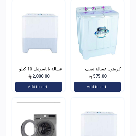
كريبتون غسالة نصف
غسالة باناسونيك 10 كيلو
أوتوماتيكية من البلاستيك
حوضين
2,000.00
575.00
الجذاب 7.5 ليتر – أبيض
Add to cart
Add to cart
KNSWM6124