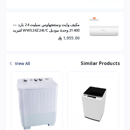
مكيف وايت وستنجهاوس سبليت 24 بارد —
21400 وحدة موديل WWS24Z24I/C لتبريد
فعال للم
1,955.00
Similar Products
View All