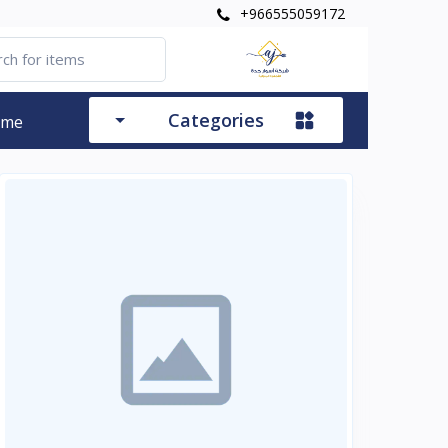
+966555059172
Categories
ome