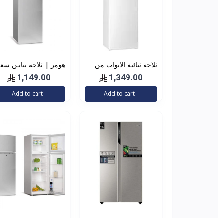
ثلاجة ثنائية الابواب من
هومر | ثلاجة ببابين سع
ارو، سعة 8.9 قدم مربع،
168 لتر مع ثلاجة مكثفا
1,149.00
1,349.00
252 لتر، RO2-390L،
داخلية | HSA402-
Add to cart
Add to cart
دون جليد، لون