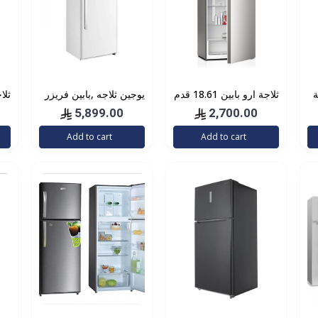
ة
ثلاجة ارو بابين 18.61 قدم
يوجين ثلاجه ,بابين فريزر
ت
527 لتر
علوي ,23 قدم,أبيض
5,899.00
2,700.00
WH
Add to cart
Add to cart