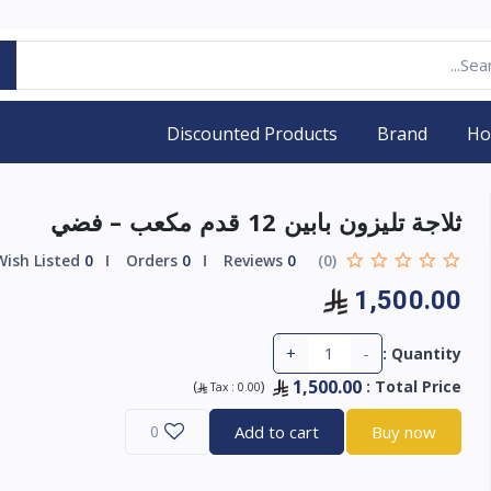
Discounted Products
Brand
H
ثلاجة تليزون بابين 12 قدم مكعب – فضي
Wish Listed
0
Orders
0
Reviews
0
(0)
1,500.00
+
-
Quantity :
1,500.00
)
(
:
Total Price
Tax :
0.00
0
Add to cart
Buy now