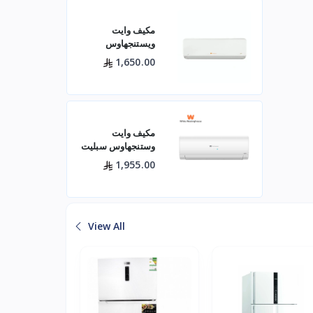
مكيف وايت
ويستنجهاوس
اسبليت جولد 18500
1,650.00
بارد
مكيف وايت
وستنجهاوس سبليت
24 بارد — 21400
1,955.00
وحدة موديل
WWS24Z24I/C
لتبريد فعال للم
View All