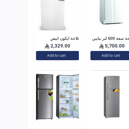
ثلاجة سعة 600 لتر ببابين
ثلاجة ايكون ابيض
من هيتاشي، موديل ‎‎‎R-
18.6قدم
2,329.00
5,700.00
V805PS1KV T
Add to cart
Add to cart