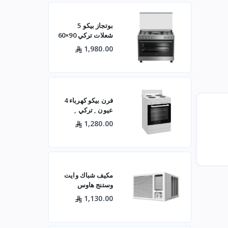
بوتجاز بيكو 5
شعلات تركي 90×60
ستيل مع مروحتين –
1,980.00
GG15120FXNS
فرن بيكو كهرباء 4
عيون , تركي ,
60×60 باب زجاجي
1,280.00
– أبيض- FBS 66000
GW
مكيف شباك وايت
وستنج هاوس
(الجديد)
1,130.00
WWA20K22R