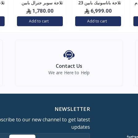
لفر 5.9قدم
ثلاجة باناسونيك بابين 23
ثلاجة سوبر جنرال بابين
قدم استيل غامق (رمادي)
استيل 16.9 قدم استيل
استيل
1,780.00
6,999.00
بلوحة تحكم خارجية 651
Add to cart
Add to cart
لتر بنظام
Contact Us
We are Here to Help
NEWSLETTER
scribe to our new channel to get latest
updates
صوصية