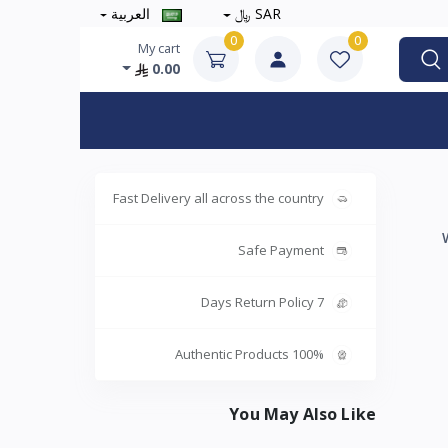
SAR ﷼
العربية
0
0
My cart
0.00
Fast Delivery all across the country
Safe Payment
7 Days Return Policy
100% Authentic Products
You May Also Like