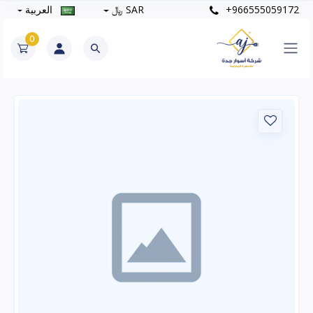
+966555059172
SAR ﷼
العربية
0