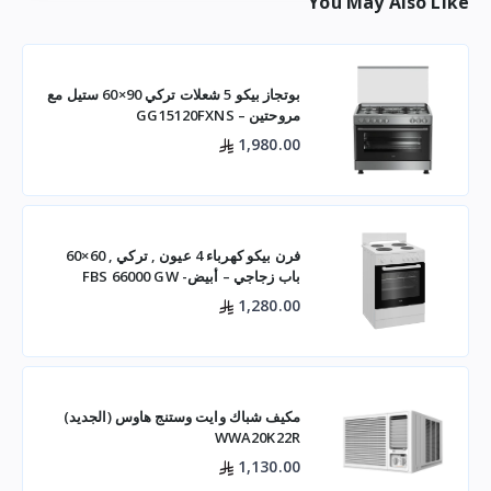
You May Also Like
بوتجاز بيكو 5 شعلات تركي 90×60 ستيل مع
مروحتين – GG15120FXNS
1,980.00
فرن بيكو كهرباء 4 عيون , تركي , 60×60
باب زجاجي – أبيض- FBS 66000 GW
1,280.00
مكيف شباك وايت وستنج هاوس (الجديد)
WWA20K22R
1,130.00