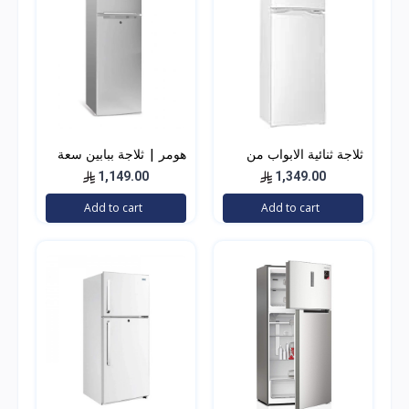
ثلاجة ثنائية الابواب من
هومر | ثلاجة ببابين سعة
ارو، سعة 8.9 قدم مربع،
168 لتر مع ثلاجة مكثفات
1,149.00
1,349.00
252 لتر، RO2-390L، دون
داخلية | HSA402-
Add to cart
Add to cart
جليد، لون