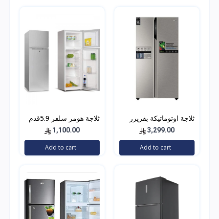
ثلاجة اوتوماتيكة بفريزر
ثلاجة هومر سلفر 5.9قدم
علوي وباب مزدوج من
HSA402-06
1,100.00
3,299.00
هاير، 504 لتر، رقم
Add to cart
Add to cart
الموديل HRF-650SS