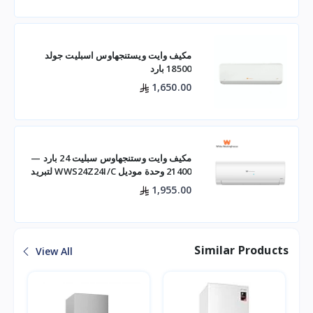
مكيف وايت ويستنجهاوس اسبليت جولد
18500 بارد
1,650.00
مكيف وايت وستنجهاوس سبليت 24 بارد —
21400 وحدة موديل WWS24Z24I/C لتبريد
فعال للم
1,955.00
Similar Products
View All