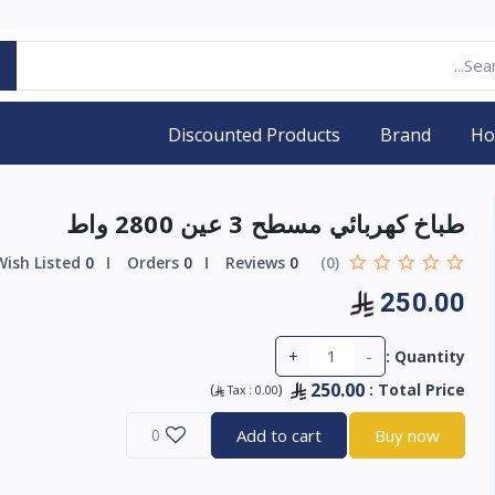
Discounted Products
Brand
H
طباخ كهربائي مسطح 3 عين 2800 واط
Wish Listed
0
Orders
0
Reviews
0
(0)
250.00
+
-
Quantity :
250.00
)
(
:
Total Price
Tax :
0.00
0
Add to cart
Buy now