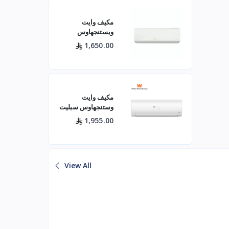
مكيف وايت
ويستنجهاوس
اسبليت جولد 18500
1,650.00
بارد
مكيف وايت
وستنجهاوس سبليت
24 بارد — 21400
1,955.00
وحدة موديل
WWS24Z24I/C
لتبريد فعال للم
View All