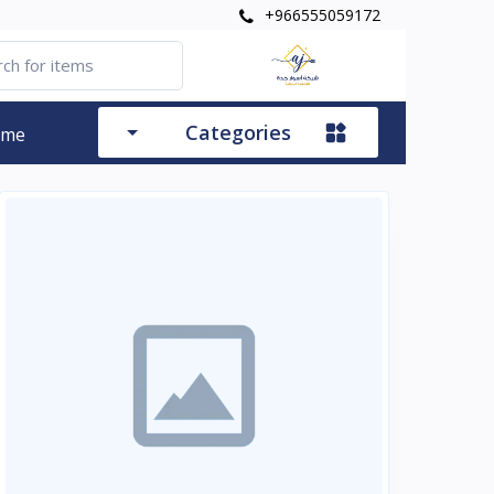
+966555059172
Categories
ome