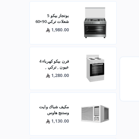
بوتجاز بيكو 5
شعلات تركي 90×60
ستيل مع مروحتين –
1,980.00
GG15120FXNS
فرن بيكو كهرباء 4
عيون , تركي ,
60×60 باب زجاجي
1,280.00
– أبيض- FBS 66000
GW
مكيف شباك وايت
وستنج هاوس
(الجديد)
1,130.00
WWA20K22R