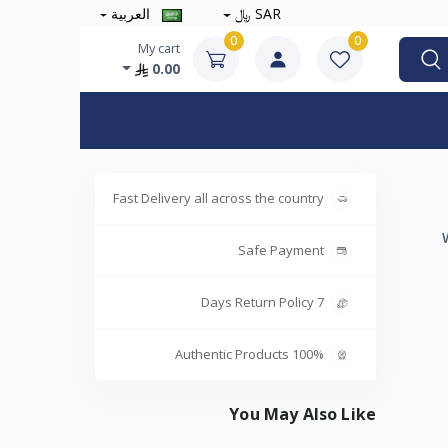
SAR ﷼
العربية
0
0
My cart
0.00
Fast Delivery all across the country
Safe Payment
7 Days Return Policy
100% Authentic Products
You May Also Like