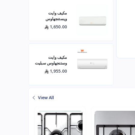
مكيف وايت
ويستنجهاوس
اسبليت جولد 18500
1,650.00
بارد
مكيف وايت
وستنجهاوس سبليت
24 بارد — 21400
1,955.00
وحدة موديل
WWS24Z24I/C
لتبريد فعال للم
View All