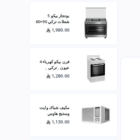
بوتجاز بيكو 5
شعلات تركي 90×60
ستيل مع مروحتين –
1,980.00
GG15120FXNS
فرن بيكو كهرباء 4
عيون , تركي ,
60×60 باب زجاجي
1,280.00
– أبيض- FBS 66000
GW
مكيف شباك وايت
وستنج هاوس
(الجديد)
1,130.00
WWA20K22R