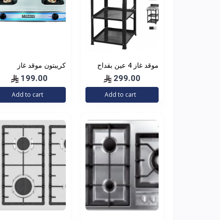
موقد غاز 4 عين بقداح
كريبتون موقد غاز
اشتعال ذاتي KRAWN
بشعلتين، متعدد الالوان،
199.00
299.00
KW-38041
فضي، KNGC6034‏
Add to cart
Add to cart