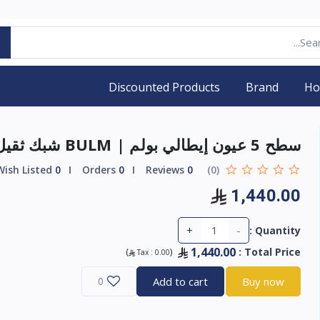
Discounted Products
Brand
H
سطح 5 عيون إيطالي بولم | BULM شبك ثقيل
Wish Listed
0
Orders
0
Reviews
0
(0)
1,440.00
+
-
Quantity :
1,440.00
)
(
:
Total Price
Tax :
0.00
0
Add to cart
Buy now