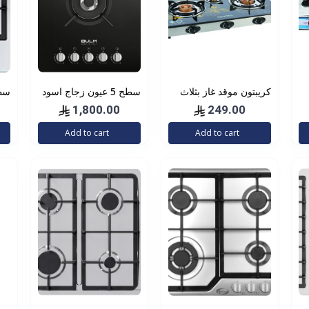
كريبتون موقد غاز بثلاث
سطح 5 عيون زجاج اسود
شعلات KNGC6060
ملكي بولم | BULM
1,800.00
249.00
مقاس 90*60 غاز
لي
Add to cart
Add to cart