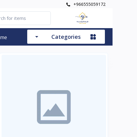
+966555059172
Categories
ome