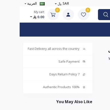
SAR ﷼
العربية
0
0
My cart
0.00
Fast Delivery all across the country
Safe Payment
7 Days Return Policy
100% Authentic Products
You May Also Like