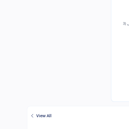
المواصفات مروحة بوكس 12 بوصة من جيباس GF21113 ، مروحة مكتب شخصية بمحرك نحاسي قوي 43 واط ، مروحة طاولة للمكتب والمنزل (3
View All