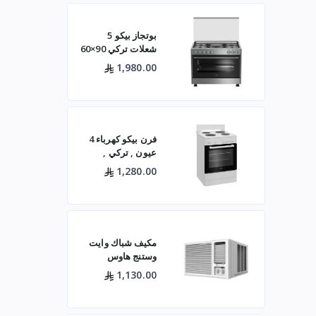
بوتجاز بيكو 5
شعلات تركي 90×60
ستيل مع مروحتين –
1,980.00
GG15120FXNS
فرن بيكو كهرباء 4
عيون , تركي ,
60×60 باب زجاجي
1,280.00
– أبيض- FBS 66000
GW
مكيف شباك وايت
وستنج هاوس
(الجديد)
1,130.00
WWA20K22R