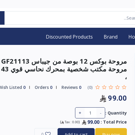
Discounted Products
Brand
H
مروحة بوكس
مرو
،
Wish Listed
0
Orders
0
Reviews
0
(0)
99.00
+
-
Quantity :
99.00
)
(
:
Total Price
Tax :
0.00
0
Add to cart
Buy now