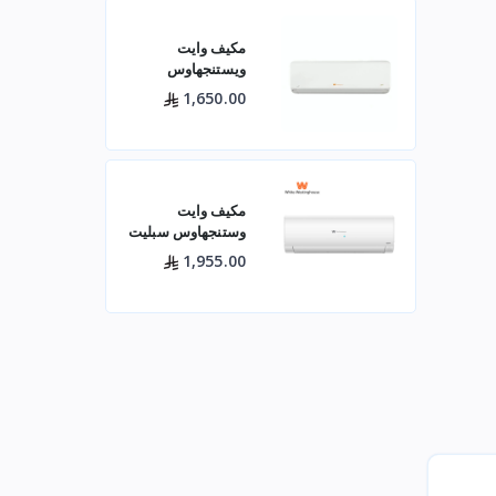
مكيف وايت
ويستنجهاوس
اسبليت جولد 18500
1,650.00
بارد
مكيف وايت
وستنجهاوس سبليت
24 بارد — 21400
1,955.00
وحدة موديل
WWS24Z24I/C
لتبريد فعال للم