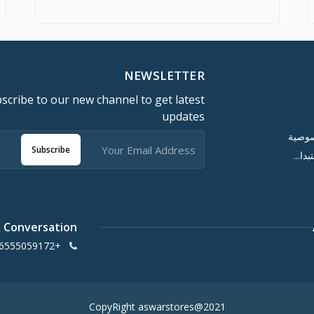
NEWSLETTER
scribe to our new channel to get latest
updates
صوصية
Subscribe
ا...
A Conversation
+966555059172
CopyRight aswarstores@2021