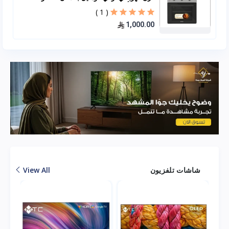
60*60 – أسود B66-SF2
( 1 )
1,000.00
شاشات تلفزيون
View All