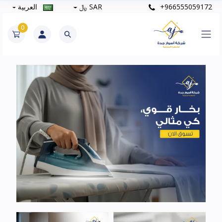
+966555059172
SAR ﷼
العربية
0