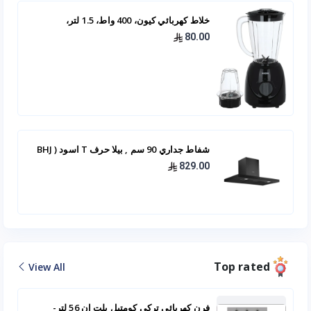
خلاط كهربائي كيون، 400 واط، 1.5 لتر،
BBB4015PP00 - اسود
80.00
شفاط جداري 90 سم , بيلا حرف T اسود ( BHJ
22 90 -BL )
829.00
Top rated
View All
فرن كهربائي تركي كومتيل بلت ان 56 لتر-