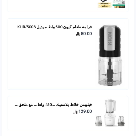
فرامة طعام كيون 500 واط موديل KHR/5008
80.00
فيليبس خلاط بلاستيك ــ 450 واط ــ مع ملحق ــ
HR2041/10
129.00