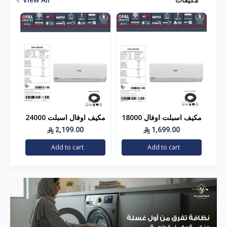
18000
مكيف اسبلت اوفال 18000
مكيف اوفال اسبلت 24000
وحده - بارد - مصنع هاير
وحده - بارد مصنع هاير
الف
2,199.00
1,699.00
هاي
Add to cart
Add to cart