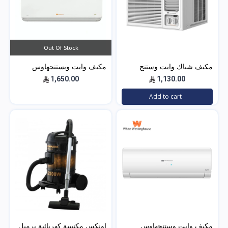
Out Of Stock
مكيف شباك وايت وستنج
مكيف وايت ويستنجهاوس
هاوس (الجديد) WWA20K22R
اسبليت جولد 18500 بارد
1,650.00
1,130.00
Add to cart
مكيف وايت وستنجهاوس
اونكس مكنسة كهربائية برميل