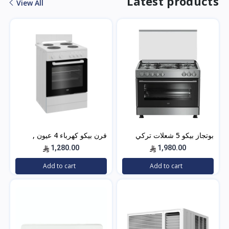
Latest products
View All
بوتجاز بيكو 5 شعلات تركي
فرن بيكو كهرباء 4 عيون ,
90×60 ستيل مع مروحتين –
تركي , 60×60 باب زجاجي –
1,280.00
1,980.00
GG15120FXNS
أبيض- FBS 66000 GW
Add to cart
Add to cart