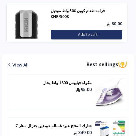
فرامة طعام كيون 500 واط موديل
KHR/5008
80.00
Add to cart
Best sellings
View All
مكواة فيليبس 1800 واط بخار
95.00
شارك المنتج عبر: غسالة حوضين جنرال ستار 7
كيلو - JNWM-701
349.00