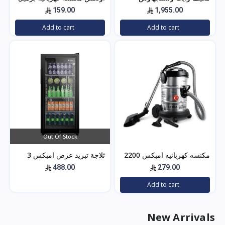
سبليت 24 بارد — 21400
2200 واط - 21 ليتر - أسود -
159.00
1,955.00
وحدة موديل WWS24Z24I/C
5304
Add to cart
Add to cart
لتبريد فعال للم
Out Of Stock
مكنسه كهربائيه امبكس 2200
ثلاجة تبريد عرض امبكس 3
وات 21 لتر – أسود*فضي
قدم – باب زجاج – اسود
488.00
279.00
IMBC100
VC4708
Add to cart
New Arrivals