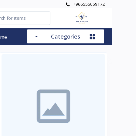
+966555059172
Categories
ome