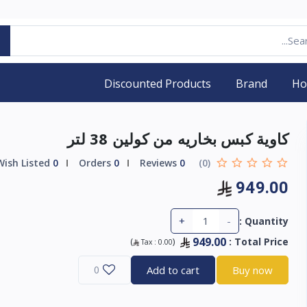
Discounted Products
Brand
H
كاوية كبس بخاريه من كولين 38 لتر
Wish Listed
0
Orders
0
Reviews
0
(0)
949.00
+
-
Quantity :
949.00
)
(
:
Total Price
Tax :
0.00
0
Add to cart
Buy now