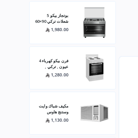
بوتجاز بيكو 5
شعلات تركي 90×60
ستيل مع مروحتين –
1,980.00
GG15120FXNS
فرن بيكو كهرباء 4
عيون , تركي ,
60×60 باب زجاجي
1,280.00
– أبيض- FBS 66000
GW
مكيف شباك وايت
وستنج هاوس
(الجديد)
1,130.00
WWA20K22R