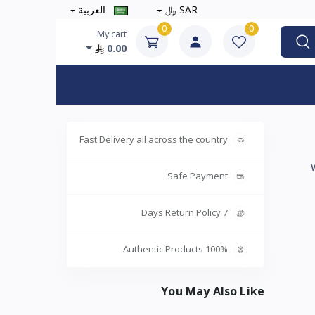
SAR ﷼
العربية
0
0
My cart
0.00
Fast Delivery all across the country
Safe Payment
7 Days Return Policy
100% Authentic Products
You May Also Like