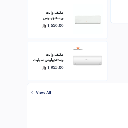
مكيف وايت
ويستنجهاوس
اسبليت جولد 18500
1,650.00
بارد
مكيف وايت
وستنجهاوس سبليت
24 بارد — 21400
1,955.00
وحدة موديل
WWS24Z24I/C
لتبريد فعال للم
View All