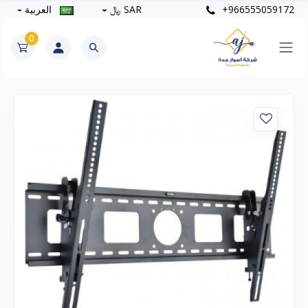
+966555059172
SAR ﷼
العربية
0