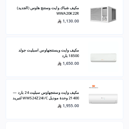
مكيف شباك وايت وستنج هاوس (الجديد)
WWA20K22R
1,130.00
مكيف وايت ويستنجهاوس اسبليت جولد
18500 بارد
1,650.00
مكيف وايت وستنجهاوس سبليت 24 بارد —
21400 وحدة موديل WWS24Z24I/C لتبريد
فعال للم
1,955.00