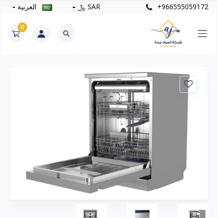
+966555059172
SAR ﷼
العربية
0