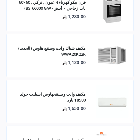
فرن بيكو كهرباء 4 عيون , تركي , 60×60
باب زجاجي – أبيض- FBS 66000 GW
1,280.00
مكيف شباك وايت وستنج هاوس (الجديد)
WWA20K22R
1,130.00
مكيف وايت ويستنجهاوس اسبليت جولد
18500 بارد
1,650.00