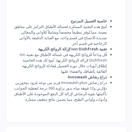
خاصية الغسيل المزدوج
تُتيح هذه التقنية المبتكرة لغسالة الأطباق التركيز على مناطق
معينة، مما تُوفر تنظيفاً مخصصاً وشاملاً للأواني والمقالي
شديدة الاتساخ في قسم واحد، مع العناية الدقيقة بالأواني
الزجاجية في قسم آخر.
تقنية Ion Dishfresh لإزالة الروائح الكريهة
قُل وداعاً للروائح الكريهة في غسالة الأطباق مع تقنية Ion
Dishfresh لإزالة الروائح الكريهة. تُتيح لك هذه الخاصية
إطلاق أيونات خلال دورة الغسيل مُعادلة للروائح الكريهة
العالقة بأطباقك والقضاء عليها
ذراع رشاش Innowash
ذراع رشاش innowash plus فريد من نوعه مُزود بمحورين
دوّارين و12 فوهة مياه يدور بزاوية 360 درجة لتغطية الجوانب
بأكملها بقوة الرشاش لإزالة كل البقع الموجودة على الأطباق
وأدوات وأواني الطبخ، مما يضمن نتائج تنظيف ممتازة