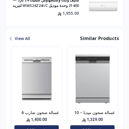
مكيف وايت وستنجهاوس سبليت 24 بارد —
21400 وحدة موديل WWS24Z24I/C لتبريد
فعال للم
1,955.00
Similar Products
View All
غسالة صحون ميديا – 10
غسالة صحون شارب 6
برامج – 14 مكان – فضي
برامج
1,400.00
1,329.00