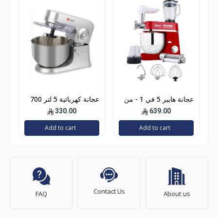
عجانة هايبر 5 في 1 - من
عجانة كهربائية 5 لتر 700
جانو - JN1214
واط من 37513-DLC
330.00
639.00
Add to cart
Add to cart
Contact Us
FAQ
About us