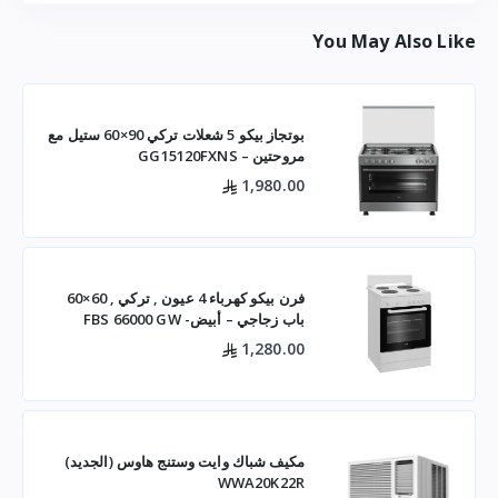
You May Also Like
بوتجاز بيكو 5 شعلات تركي 90×60 ستيل مع
مروحتين – GG15120FXNS
1,980.00
فرن بيكو كهرباء 4 عيون , تركي , 60×60
باب زجاجي – أبيض- FBS 66000 GW
1,280.00
مكيف شباك وايت وستنج هاوس (الجديد)
WWA20K22R