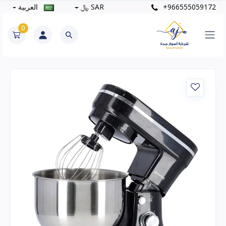
+966555059172
SAR ﷼
العربية
0