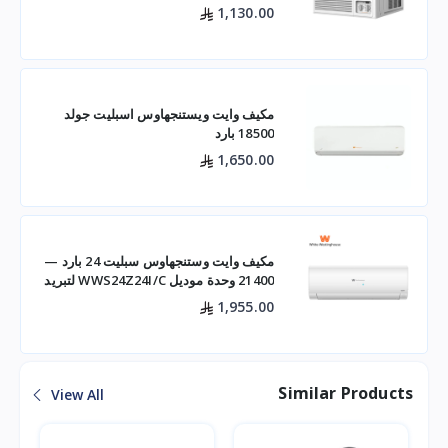
1,130.00
مكيف وايت ويستنجهاوس اسبليت جولد
18500 بارد
1,650.00
مكيف وايت وستنجهاوس سبليت 24 بارد —
21400 وحدة موديل WWS24Z24I/C لتبريد
فعال للم
1,955.00
Similar Products
View All