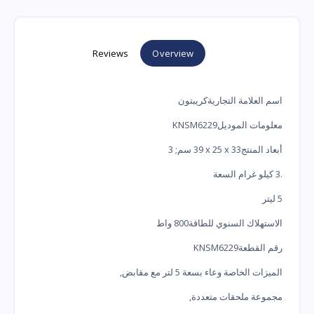
Reviews
Overview
اسم العلامة التجارية‎كريبتون
معلومات الموديل‎KNSM6229
أبعاد المنتج‎39 x 25 x 33 سم; 3
.3 كيلو غرام السعة
‎5 ليتر
الاستهلاك السنوي للطاقة‎800 واط
رقم القطعة‎KNSM6229
الميزات الخاصة ‎وعاء بسعة 5 لتر مع مقابض,
مجموعة ملحقات متعددة,