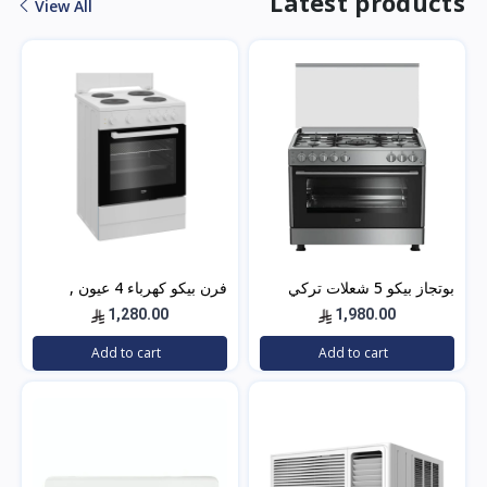
Latest products
View All
بوتجاز بيكو 5 شعلات تركي
فرن بيكو كهرباء 4 عيون ,
90×60 ستيل مع مروحتين –
تركي , 60×60 باب زجاجي –
1,280.00
1,980.00
GG15120FXNS
أبيض- FBS 66000 GW
Add to cart
Add to cart