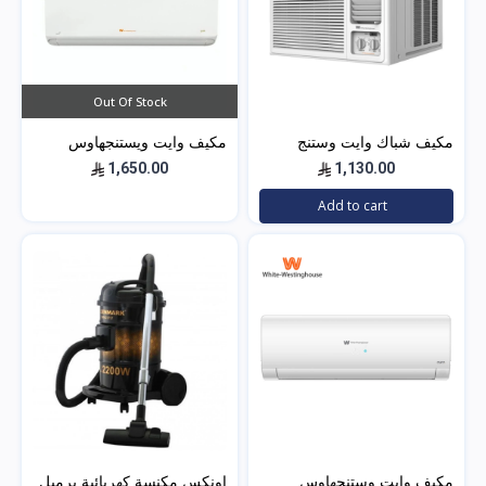
Out Of Stock
مكيف شباك وايت وستنج
مكيف وايت ويستنجهاوس
هاوس (الجديد) WWA20K22R
اسبليت جولد 18500 بارد
1,650.00
1,130.00
Add to cart
مكيف وايت وستنجهاوس
اونكس مكنسة كهربائية برميل