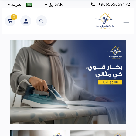
+966555059172
SAR ﷼
العربية
0