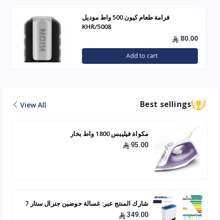
فرامة طعام كيون 500 واط موديل
KHR/5008
80.00
Add to cart
Best sellings
View All
مكواة فيليبس 1800 واط بخار
95.00
شارك المنتج عبر: غسالة حوضين جنرال ستار 7
كيلو - JNWM-701
349.00