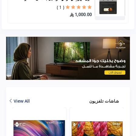
60*60 – أسود B66-SF2
( 1 )
1,000.00
شاشات تلفزيون
View All