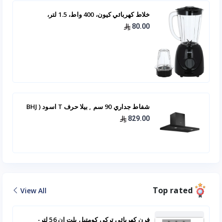
خلاط كهربائي كيون، 400 واط، 1.5 لتر،
BBB4015PP00 - اسود
80.00
شفاط جداري 90 سم , بيلا حرف T اسود ( BHJ
22 90 -BL )
829.00
Top rated
View All
فرن كهربائي تركي كومتيل بلت ان 56 لتر-