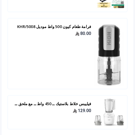
فرامة طعام كيون 500 واط موديل KHR/5008
80.00
فيليبس خلاط بلاستيك ــ 450 واط ــ مع ملحق ــ
HR2041/10
129.00