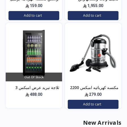
سبليت 24 بارد — 21400
2200 واط - 21 ليتر - أسود -
159.00
1,955.00
وحدة موديل WWS24Z24I/C
5304
Add to cart
Add to cart
لتبريد فعال للم
Out Of Stock
مكنسه كهربائيه امبكس 2200
ثلاجة تبريد عرض امبكس 3
وات 21 لتر – أسود*فضي
قدم – باب زجاج – اسود
488.00
279.00
IMBC100
VC4708
Add to cart
New Arrivals