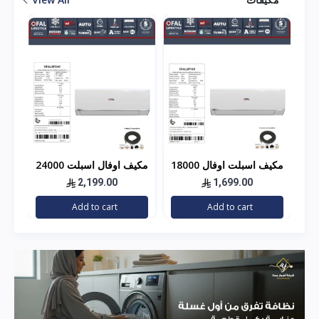
18000
مكيف اسبلت اوفال 18000
مكيف اوفال اسبلت 24000
وحده - بارد - مصنع هاير
وحده - بارد مصنع هاير
الف
2,199.00
1,699.00
هاي
Add to cart
Add to cart