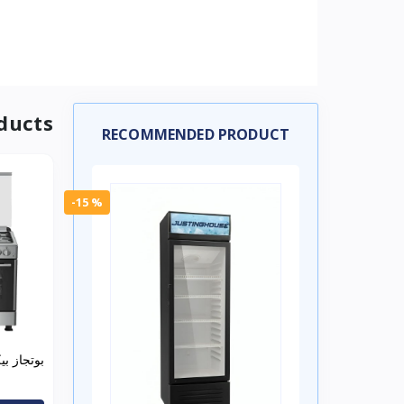
ducts
RECOMMENDED PRODUCT
-15 %
90
20FXNS