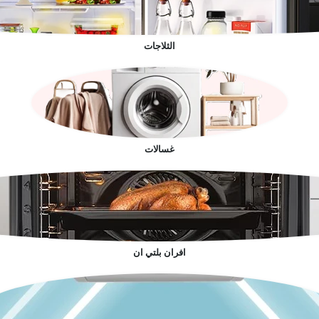
الثلاجات
غسالات
افران بلتي ان