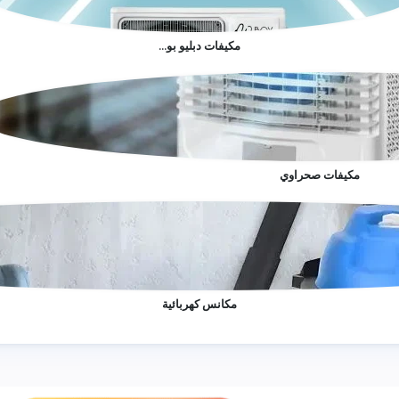
مكيفات دبليو بو...
مكيفات صحراوي
مكانس كهربائية