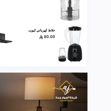
خلاط كهربائي كيون،
400 واط، 1.5 لتر،
80.00
BBB4015PP00 - اسود