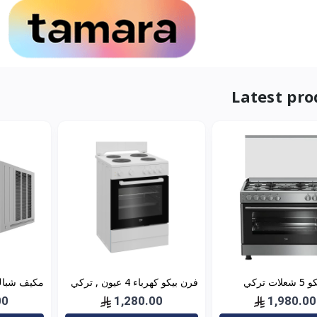
Latest pro
بوتجاز بيكو 5 شعلات تركي
فرن بيكو كهرباء 4 عيون , تركي
مكيف شباك
×60 ستيل مع مروحتين –
, 60×60 باب زجاجي – أبيض-
(الجديد) WWA20K22R
00
1,280.00
1,980.00
FBS 66000 GW
GG151