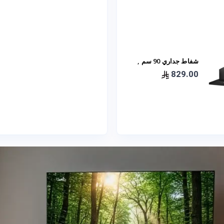
شفاط جداري 90 سم ,
بيلا حرف T اسود ( BHJ
829.00
22 90 -BL )