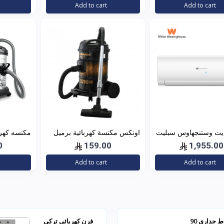
Add to cart
Add to cart
يت وستنجهاوس سبليت
اونكس مكنسة كهربائية برميل
24 بارد — 21400 وحدة موديل
2200 واط - 21 ليتر - أسود -
وات 
0
159.00
1,955.00
ريد فعال للم
5304
VC4708
Add to cart
Add to cart
شفاط جداري 90
فرن كهربائي تركي