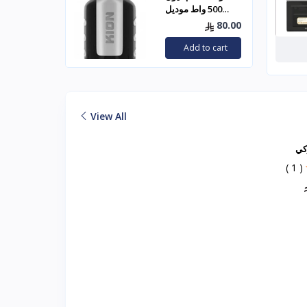
500 واط موديل
KHR/5008
ــ م
129.00
80.00
10
to cart
Add to cart
View All
كي
كومتيل بلت ان 56 لتر-
( 1 )