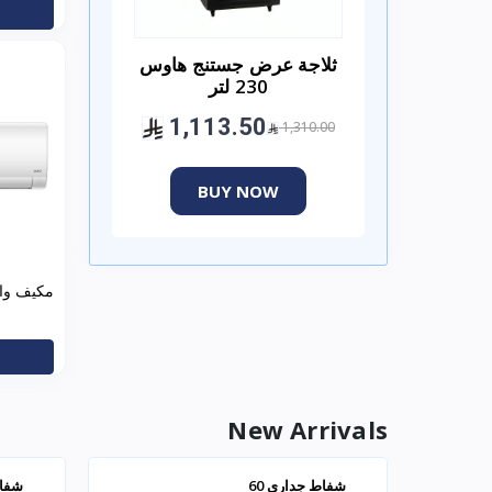
ثلاجة عرض جستنج هاوس
230 لتر
1,113.50
1,310.00
BUY NOW
مكيف وا
WWS24Z24I/C لتب
New Arrivals
شفاط جداري 60