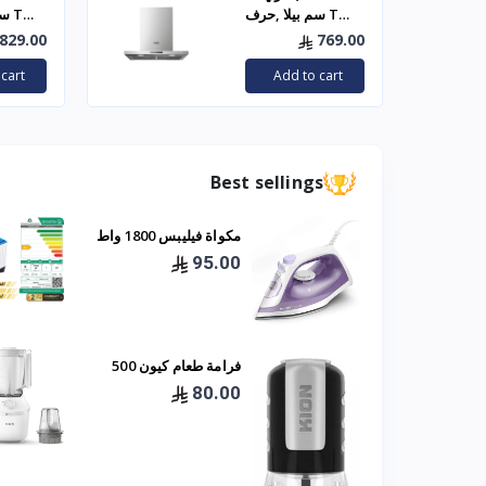
سم بيلا ,حرف T
سم
أستيل ( BHT 22 60
829.00
769.00
)
cart
Add to cart
Best sellings
مكواة فيليبس 1800 واط
بخار
95.00
فرامة طعام كيون 500
واط موديل KHR/5008
80.00