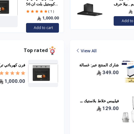
 , بيلا حرف T
كومتيل بلت ان 56
اسود ( BHJ 22 90 -
لتر- 60*60 – أسود
( 1 )
B66-SF2
BL )
1,000.00
Add to 
Add to cart
Top rated
View All
شارك المنتج عبر: غسالة
فرن كهربائي تر
حوضين جنرال ستار 7
349.00
كيلو - JNWM-701
60*60 – أسود B66-SF2
1,000.00
فيليبس خلاط بلاستيك ــ
450 واط ــ مع ملحق ــ
129.00
HR2041/10