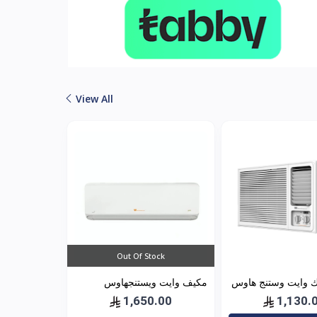
View All
Out Of Stock
 وايت وستنج هاوس
مكيف وايت ويستنجهاوس
اسبليت جولد 18500 بارد
1,650.00
1,130.