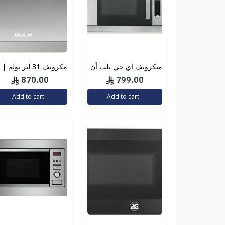
ميكرويف اي جي بلت أن
مكرويف 31 لتر بولم |
30 لتر استيل بشاشة
BULM بلت أن استيل
870.00
799.00
معلومات
بشاشة معلومات
Add to cart
Add to cart