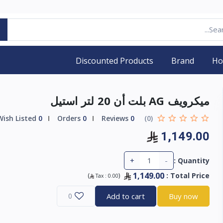
Discounted Products
Brand
H
ميكرويف AG بلت أن 20 لتر استيل
Wish Listed
0
Orders
0
Reviews
0
(0)
1,149.00
+
-
Quantity :
1,149.00
)
(
:
Total Price
Tax :
0.00
0
Add to cart
Buy now