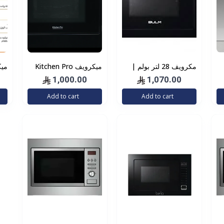
مكرويف 28 لتر بولم |
ميكرويف Kitchen Pro
BULM بلت أن اسود
كيتشن برو – بلت ان 20
1,000.00
1,070.00
زجاج ملكي بشاشة
لتر وشواية -اسود – 6
Add to cart
Add to cart
معلومات
قوائم للطهي - 3 وظائف -
مست
5 مستويات للحرارة -
خاصية ديفروست سريع -
طاقة الميكرويف 800
واط - KP20MW-BK