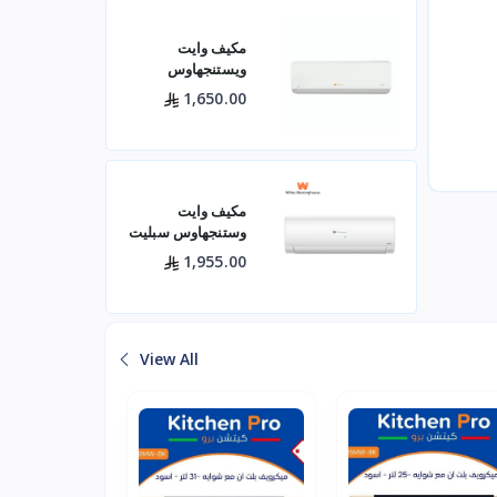
مكيف وايت
ويستنجهاوس
اسبليت جولد 18500
1,650.00
بارد
مكيف وايت
وستنجهاوس سبليت
24 بارد — 21400
1,955.00
وحدة موديل
WWS24Z24I/C
لتبريد فعال للم
View All