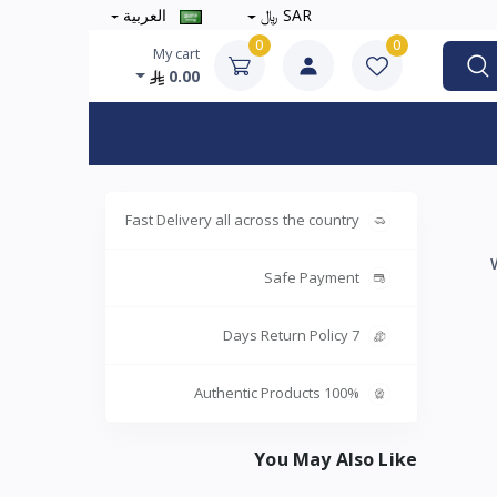
SAR ﷼
العربية
0
0
My cart
0.00
Fast Delivery all across the country
Safe Payment
7 Days Return Policy
100% Authentic Products
You May Also Like