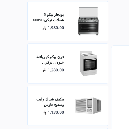
بوتجاز بيكو 5
شعلات تركي 90×60
ستيل مع مروحتين –
1,980.00
GG15120FXNS
فرن بيكو كهرباء 4
عيون , تركي ,
60×60 باب زجاجي
1,280.00
– أبيض- FBS 66000
GW
مكيف شباك وايت
وستنج هاوس
(الجديد)
1,130.00
WWA20K22R