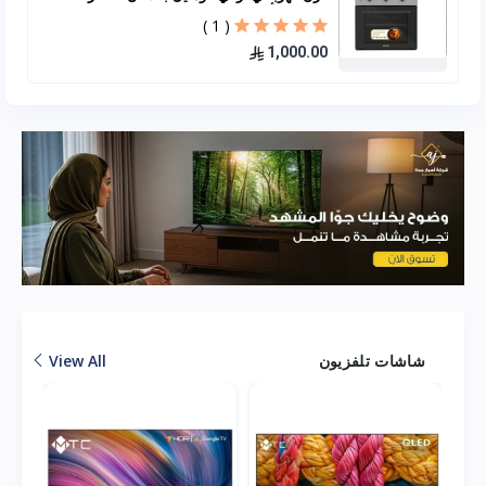
60*60 – أسود B66-SF2
( 1 )
1,000.00
شاشات تلفزيون
View All