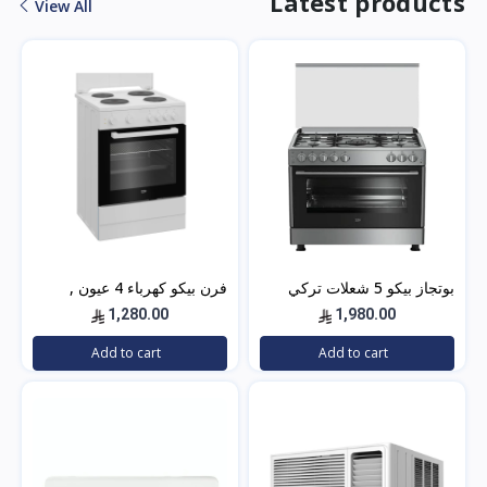
Latest products
View All
بوتجاز بيكو 5 شعلات تركي
فرن بيكو كهرباء 4 عيون ,
90×60 ستيل مع مروحتين –
تركي , 60×60 باب زجاجي –
1,280.00
1,980.00
GG15120FXNS
أبيض- FBS 66000 GW
Add to cart
Add to cart