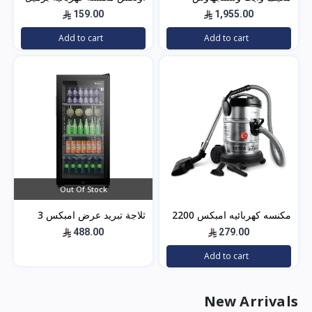
سبليت 24 بارد — 21400
2200 واط - 21 ليتر - أسود -
159.00
1,955.00
وحدة موديل WWS24Z24I/C
5304
Add to cart
Add to cart
لتبريد فعال للم
Out Of Stock
مكنسه كهربائيه امبكس 2200
ثلاجة تبريد عرض امبكس 3
وات 21 لتر – أسود*فضي
قدم – باب زجاج – اسود
488.00
279.00
IMBC100
VC4708
Add to cart
New Arrivals