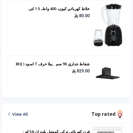
خلاط كهربائي كيون، 400 واط، 1.5 لتر،
BBB4015PP00 - اسود
80.00
شفاط جداري 90 سم , بيلا حرف T اسود ( BHJ
22 90 -BL )
829.00
Top rated
View All
فرن كهربائي تركي كومتيل بلت ان 56 لتر-