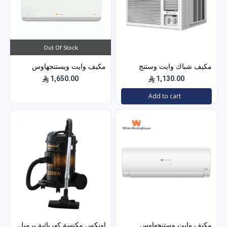
Out Of Stock
مكيف شباك وايت وستنج
مكيف وايت ويستنجهاوس
هاوس (الجديد) WWA20K22R
اسبليت جولد 18500 بارد
1,650.00
1,130.00
Add to cart
مكيف وايت وستنجهاوس
اونكس مكنسة كهربائية برميل