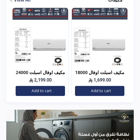
18000
مكيف اسبلت اوفال 18000
مكيف اوفال اسبلت 24000
وحده - بارد - مصنع هاير
وحده - بارد مصنع هاير
الف
2,199.00
1,699.00
هاي
Add to cart
Add to cart