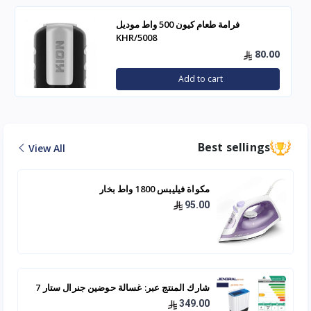
فرامة طعام كيون 500 واط موديل
KHR/5008
80.00
Add to cart
Best sellings
View All
مكواة فيليبس 1800 واط بخار
95.00
شارك المنتج عبر: غسالة حوضين جنرال ستار 7
كيلو - JNWM-701
349.00