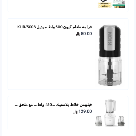
فرامة طعام كيون 500 واط موديل KHR/5008
80.00
فيليبس خلاط بلاستيك ــ 450 واط ــ مع ملحق ــ
HR2041/10
129.00