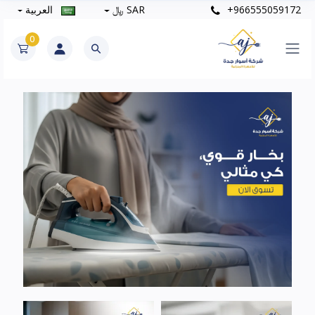
+966555059172
SAR ﷼
العربية
0