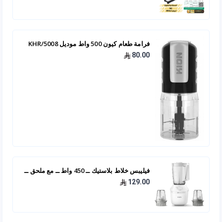
فرامة طعام كيون 500 واط موديل KHR/5008
80.00
فيليبس خلاط بلاستيك ــ 450 واط ــ مع ملحق ــ
HR2041/10
129.00