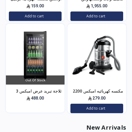
سبليت 24 بارد — 21400
2200 واط - 21 ليتر - أسود -
159.00
1,955.00
وحدة موديل WWS24Z24I/C
5304
Add to cart
Add to cart
لتبريد فعال للم
Out Of Stock
مكنسه كهربائيه امبكس 2200
ثلاجة تبريد عرض امبكس 3
وات 21 لتر – أسود*فضي
قدم – باب زجاج – اسود
488.00
279.00
IMBC100
VC4708
Add to cart
New Arrivals