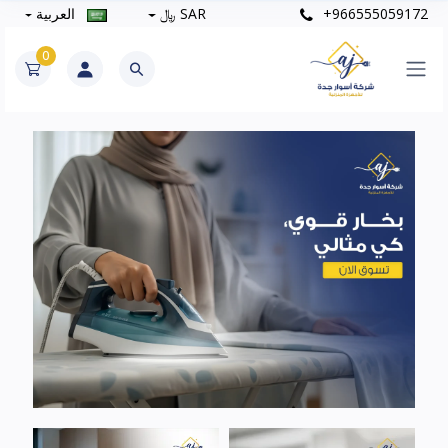
+966555059172
SAR ﷼
العربية
0