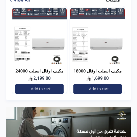
18000
مكيف اسبلت اوفال 18000
مكيف اوفال اسبلت 24000
وحده - بارد - مصنع هاير
وحده - بارد مصنع هاير
الف
2,199.00
1,699.00
هاي
Add to cart
Add to cart