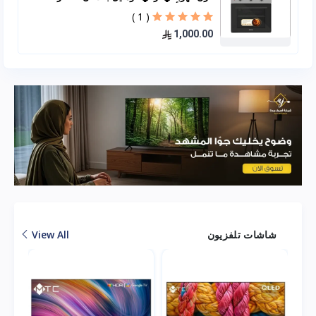
60*60 – أسود B66-SF2
( 1 )
1,000.00
شاشات تلفزيون
View All