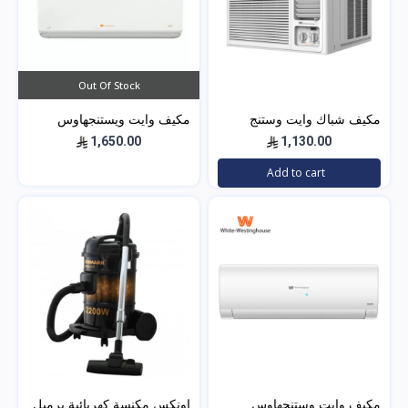
Out Of Stock
مكيف شباك وايت وستنج
مكيف وايت ويستنجهاوس
هاوس (الجديد) WWA20K22R
اسبليت جولد 18500 بارد
1,650.00
1,130.00
Add to cart
مكيف وايت وستنجهاوس
اونكس مكنسة كهربائية برميل