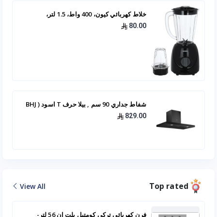
خلاط كهربائي كيون، 400 واط، 1.5 لتر،
BBB4015PP00 - اسود
80.00
شفاط جداري 90 سم , بيلا حرف T اسود ( BHJ
22 90 -BL )
829.00
Top rated
View All
فرن كهربائي تركي كومتيل بلت ان 56 لتر-