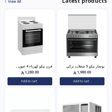
Latest products
View All
بوتجاز بيكو 5 شعلات تركي
فرن بيكو كهرباء 4 عيون ,
90×60 ستيل مع مروحتين –
تركي , 60×60 باب زجاجي –
1,280.00
1,980.00
GG15120FXNS
أبيض- FBS 66000 GW
Add to cart
Add to cart